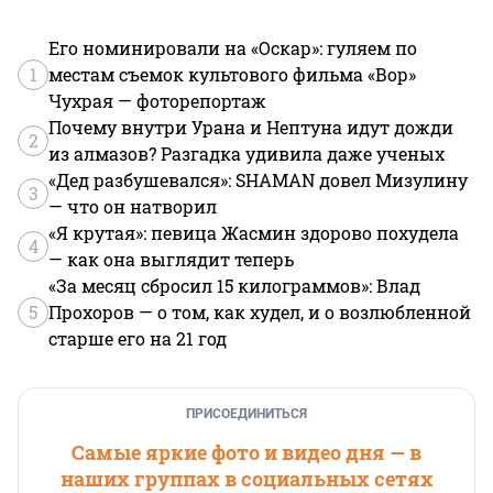
Его номинировали на «Оскар»: гуляем по
1
местам съемок культового фильма «Вор»
Чухрая — фоторепортаж
Почему внутри Урана и Нептуна идут дожди
2
из алмазов? Разгадка удивила даже ученых
«Дед разбушевался»: SHAMAN довел Мизулину
3
— что он натворил
«Я крутая»: певица Жасмин здорово похудела
4
— как она выглядит теперь
«За месяц сбросил 15 килограммов»: Влад
5
Прохоров — о том, как худел, и о возлюбленной
старше его на 21 год
ПРИСОЕДИНИТЬСЯ
Самые яркие фото и видео дня — в
наших группах в социальных сетях