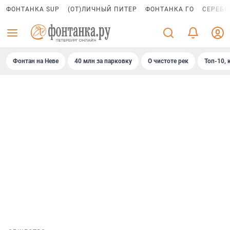
ФОНТАНКА SUP
(ОТ)ЛИЧНЫЙ ПИТЕР
ФОНТАНКА ГО
СЕРЕБР
Фонтан на Неве
40 млн за парковку
О чистоте рек
Топ-10, 