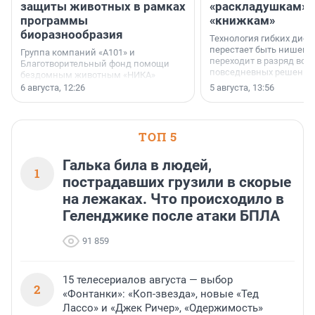
защиты животных в рамках
«раскладушкам» 
программы
«книжкам»
биоразнообразия
Технология гибких дисп
перестает быть нишевы
Группа компаний «А101» и
переходит в разряд вос
Благотворительный фонд помощи
повседневных решений
бездомным животным «НИКА»
заключили соглашение о
6 августа, 12:26
5 августа, 13:56
стратегическом сотрудничестве.
ТОП 5
Галька била в людей,
1
пострадавших грузили в скорые
на лежаках. Что происходило в
Геленджике после атаки БПЛА
91 859
15 телесериалов августа — выбор
2
«Фонтанки»: «Коп-звезда», новые «Тед
Лассо» и «Джек Ричер», «Одержимость»