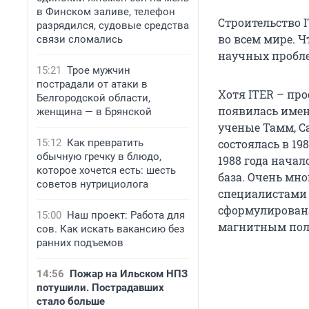
в Финском заливе, телефон
Строительство 
разрядился, судовые средства
во всем мире. Ч
связи сломались
научных пробле
15:21
Трое мужчин
пострадали от атаки в
Хотя ITER – пр
Белгородской области,
появилась имен
женщина — в Брянской
ученые Тамм, Са
15:12
Как превратить
состоялась в 19
обычную гречку в блюдо,
1988 года нача
которое хочется есть: шесть
база. Очень мн
советов нутрициолога
специалистами 
сформулирована
15:00
Наш проект: Работа для
магнитным пол
сов. Как искать вакансию без
ранних подъемов
14:56
Пожар на Ильском НПЗ
потушили. Пострадавших
стало больше