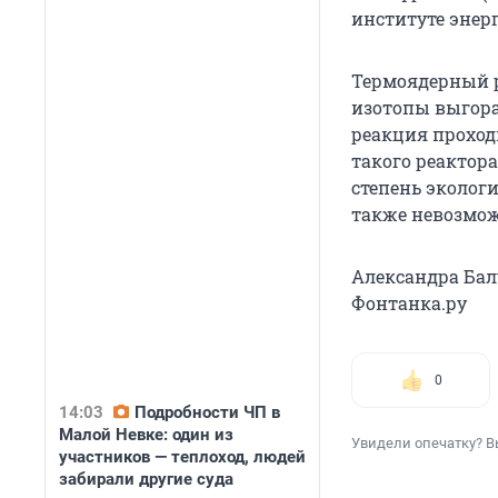
институте энер
Термоядерный р
изотопы выгора
реакция проход
такого реактор
степень эколог
также невозмож
Александра Бал
Фонтанка.ру
0
14:03
Подробности ЧП в
Малой Невке: один из
Увидели опечатку? В
участников — теплоход, людей
забирали другие суда