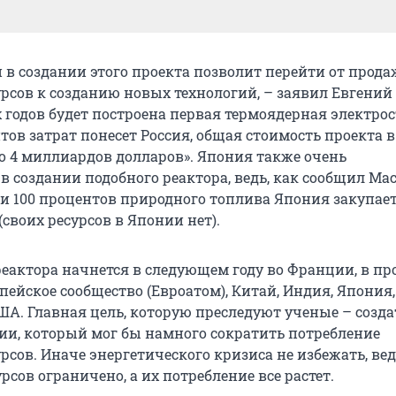
и в создании этого проекта позволит перейти от прод
рсов к созданию новых технологий, – заявил Евгений
х годов будет построена первая термоядерная электро
тов затрат понесет Россия, общая стоимость проекта в
ло 4 миллиардов долларов». Япония также очень
 в создании подобного реактора, ведь, как сообщил М
и 100 процентов природного топлива Япония закупает
(своих ресурсов в Японии нет).
реактора начнется в следующем году во Франции, в пр
пейское сообщество (Евроатом), Китай, Индия, Япони
США. Главная цель, которую преследуют ученые – созд
ии, который мог бы намного сократить потребление
сов. Иначе энергетического кризиса не избежать, ве
рсов ограничено, а их потребление все растет.