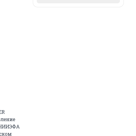
ER
вление
в НИИЭФА
рском