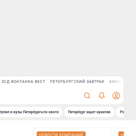
ЗСД ФОНТАНКА ФЕСТ
ПЕТЕРБУРГСКИЙ ЗАВТРАК
АФИША PLUS
тупил в вузы Петербурга по квоте
Петербург ищет креатив
Рейтинги
НОВОСТИ КОМПАНИЙ
НОВОС