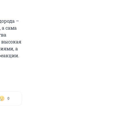
дорода –
 а сама
тва
е высокая
иями, а
реакции.
0