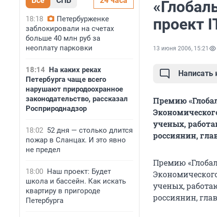
Все
СПБ
24 часа
«Глобал
18:18
Петербурженке
проект I
заблокировали на счетах
больше 40 млн руб за
неоплату парковки
13 июня 2006, 15:21
18:14
На каких реках
Написать
Петербурга чаще всего
нарушают природоохранное
законодательство, рассказал
Премию «Глобал
Росприроднадзор
Экономического
ученых, работа
18:02
52 дня — столько длится
россиянин, гла
пожар в Сланцах. И это явно
не предел
Премию «Глобал
18:00
Наш проект: Будет
Экономического
школа и бассейн. Как искать
ученых, работаю
квартиру в пригороде
россиянин, гла
Петербурга