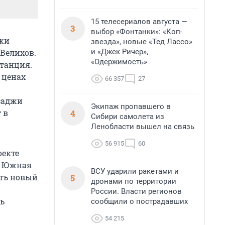
15 телесериалов августа —
3
выбор «Фонтанки»: «Коп-
ажи
звезда», новые «Тед Лассо»
и «Джек Ричер»,
 Велихов.
«Одержимость»
станция.
 ценах
66 357
27
асаджи
Экипаж пропавшего в
4
 в
Сибири самолета из
Ленобласти вышел на связь
56 915
60
оекте
я, Южная
ВСУ ударили ракетами и
ать новый
5
дронами по территории
России. Власти регионов
дь
сообщили о пострадавших
54 215