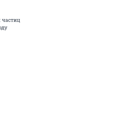
 частиц
оду