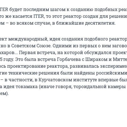
ITER будет последним шагом к созданию подобных реа
то же касается ITER, то этот реактор создан для решени
м – во всяком случае, в ближайшие десятилетия.
оект международный, идея создания подобного реакто
но в Советском Союзе. Одними из первых о нем загов
харов... Первая встреча, на которой обсуждался проек
85 году. Это была встреча Горбачева с Шираком и Митт
лось проектирование реактора, развивалась экспериме
огие технические решения были найдены российским
– в частности, в Курчатовском институте впервые бы
 идея токамака (иначе говоря, тороидальной камеры 
ем).