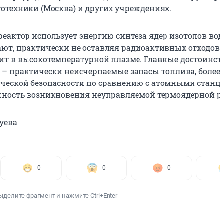
готехники (Москва) и других учреждениях.
еактор использует энергию синтеза ядер изотопов во
ют, практически не оставляя радиоактивных отходов,
ит в высокотемпературной плазме. Главные достоинс
а – практически неисчерпаемые запасы топлива, боле
ической безопасности по сравнению с атомными станц
ность возникновения неуправляемой термоядерной 
уева
0
0
0
ыделите фрагмент и нажмите Ctrl+Enter