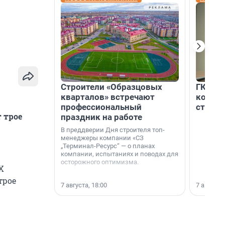
Строители «Образцовых
ГК «Ед
кварталов» встречают
коллег
профессиональный
строит
 трое
праздник на работе
В преддверии Дня строителя топ-
менеджеры компании «СЗ
„Терминал-Ресурс“ — о планах
компании, испытаниях и поводах для
осторожного оптимизма.
Х
трое
7 августа, 18:00
7 августа,