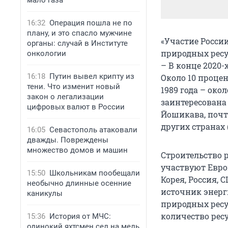
мало газа
16:32
Операция пошла не по
плану, и это спасло мужчине
«Участие Росси
органы: случай в Институте
природных ресу
онкологии
– В конце 2020-
16:18
Путин вывел крипту из
Около 10 процен
тени. Что изменит новый
1989 года – око
закон о легализации
заинтересована
цифровых валют в России
Йошикава, почт
других странах 
16:05
Севастополь атаковали
дважды. Повреждены
множество домов и машин
Строительство 
участвуют Евро
15:50
Школьникам пообещали
Корея, Россия, 
необычно длинные осенние
источник энерг
каникулы
природных ресур
количество ресу
15:36
История от МЧС:
одинокий яхтсмен сел на мель