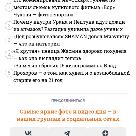
1
местам съемок культового фильма «Вор»
Чухрая — фоторепортаж
Почему внутри Урана и Нептуна идут дожди
2
из алмазов? Разгадка удивила даже ученых
«Дед разбушевался»: SHAMAN довел Мизулину
3
— что он натворил
«Я крутая»: певица Жасмин здорово похудела
4
— как она выглядит теперь
«За месяц сбросил 15 килограммов»: Влад
5
Прохоров — о том, как худел, и о возлюбленной
старше его на 21 год
ПРИСОЕДИНИТЬСЯ
Самые яркие фото и видео дня — в
наших группах в социальных сетях