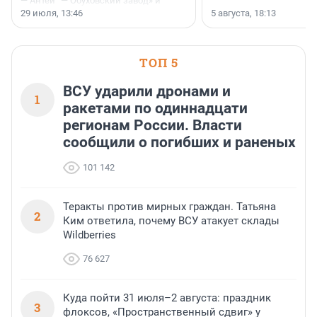
— Антей“ — Обуховский завод» и
ФГБОУ ВО «Ижевский
29 июля, 13:46
5 августа, 18:13
государственный технический
университет имени М. Т.
Калашникова» (ИжГТУ) было
подписано 17 июля 2026 года в
ТОП 5
Ситуационном центре Правительства
Москвы.
ВСУ ударили дронами и
1
ракетами по одиннадцати
регионам России. Власти
сообщили о погибших и раненых
101 142
Теракты против мирных граждан. Татьяна
2
Ким ответила, почему ВСУ атакует склады
Wildberries
76 627
Куда пойти 31 июля–2 августа: праздник
3
флоксов, «Пространственный сдвиг» у