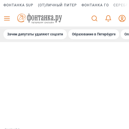
ФОНТАНКА SUP
(ОТ)ЛИЧНЫЙ ПИТЕР
ФОНТАНКА ГО
СЕРЕБР
Зачем депутаты удаляют соцсети
Образование в Петербурге
Ол