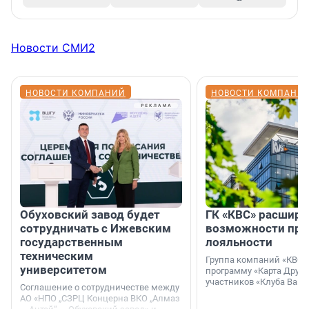
Новости СМИ2
НОВОСТИ КОМПАНИЙ
НОВОСТИ КОМПАНИ
Обуховский завод будет
ГК «КВС» расширя
сотрудничать с Ижевским
возможности пр
государственным
лояльности
техническим
Группа компаний «КВС»
университетом
программу «Карта Друга
участников «Клуба Ваши
Соглашение о сотрудничестве между
АО «НПО „СЗРЦ Концерна ВКО „Алмаз