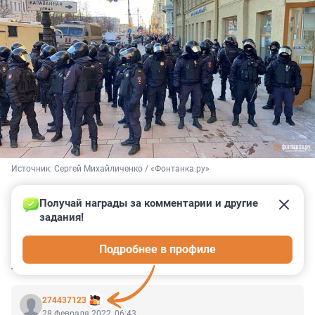
Источник: 
Сергей Михайличенко / «Фонтанка.ру»
Получай награды за комментарии и другие 
задания!
0
0
0
0
0
Подробнее в профиле
КОММЕНТАРИИ
58
274437123
28 февраля 2022, 06:43