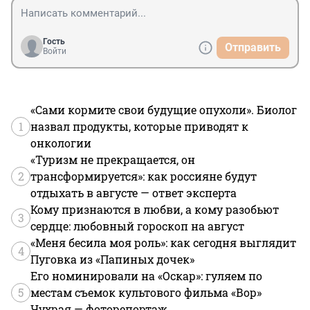
Гость
Отправить
Войти
«Сами кормите свои будущие опухоли». Биолог
1
назвал продукты, которые приводят к
онкологии
«Туризм не прекращается, он
2
трансформируется»: как россияне будут
отдыхать в августе — ответ эксперта
Кому признаются в любви, а кому разобьют
3
сердце: любовный гороскоп на август
«Меня бесила моя роль»: как сегодня выглядит
4
Пуговка из «Папиных дочек»
Его номинировали на «Оскар»: гуляем по
5
местам съемок культового фильма «Вор»
Чухрая — фоторепортаж