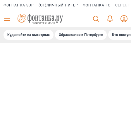
ФОНТАНКА SUP
(ОТ)ЛИЧНЫЙ ПИТЕР
ФОНТАНКА ГО
СЕРЕБР
Куда пойти на выходных
Образование в Петербурге
Кто поступ