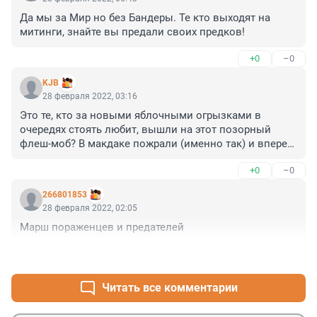
Да мы за Мир но без Бандеры. Те кто выходят на 
митинги, знайте вы предали своих предков!
+0
–0
KJB
28 февраля 2022, 03:16
Это те, кто за новыми яблочными огрызками в 
очередях стоять любит, вышли на этот позорный 
флеш-моб? В макдаке пожрали (именно так) и вперед. 
А они в курсе, что их любимые западные правители 
+0
–0
разгоняют свои мирные демонстрации водометами, 
если что? Так что зря они так задницы рвут за дядю 
266801853
сэма, он же их, когда они опять будут недовольны, 
28 февраля 2022, 02:05
задавит, мало не покажется.
Марш пораженцев и предателей
+0
–0
Читать все комментарии