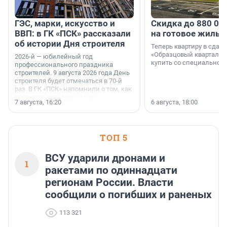
ГЭС, марки, искусство и
Скидка до 880 00
ВВП: в ГК «ПСК» рассказали
на готовое жильё
об истории Дня строителя
Теперь квартиру в сда
«Образцовый квартал 1
2026-й — юбилейный год
купить со специальной 
профессионального праздника
строителей. 9 августа 2026 года День
строителя будет отмечаться в 70-й
раз. В ГК «ПСК» напомнили о том, как
появился праздник и как
7 августа, 16:20
6 августа, 18:00
поменялась роль строительства.
ТОП 5
ВСУ ударили дронами и
1
ракетами по одиннадцати
регионам России. Власти
сообщили о погибших и раненых
113 321