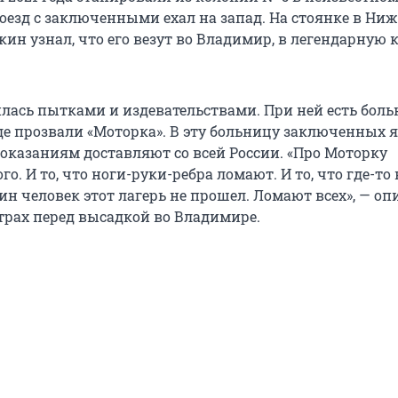
оезд с заключенными ехал на запад. На стоянке в Ни
кин узнал, что его везут во Владимир, в легендарную
илась пытками и издевательствами. При ней есть боль
де прозвали «Моторка». В эту больницу заключенных 
казаниям доставляют со всей России. «Про Моторку
о. И то, что ноги-руки-ребра ломают. И то, что где-то 
дин человек этот лагерь не прошел. Ломают всех», — о
трах перед высадкой во Владимире.