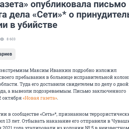
газета» опубликовала письмо
та дела «Сети»* о принудите
ии в убийстве
8 603
ариев
 экстремизм Максим Иванкин подробно изложил
 своего пребывания в больнице исправительной колон
бласти. Туда его доставили свидетелем по делу о дво
года, а вывезли подозреваемым. Письмо заключенного
2 октября
«Новая газета»
.
тии в сообществе «Сеть»*, признанном террористическ
л 13 лет. Отбывать наказание его отправили в Чуваш
я 2021 года этапировали из колонии № 5 в неизвестно