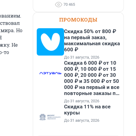
70 465
ованием.
ПРОМОКОДЫ
вствовал
имира. Но
Скидка 50% от 800 ₽
на первый заказ,
Я
максимальная скидка
жку. Не
600 ₽
о-то
До 31 августа, 2026
Скидка 6 000 ₽ от 10
000 ₽, 10 000 ₽ от 15
000 ₽, 20 000 ₽ от 30
000 ₽ и 35 000 ₽ от 50
000 ₽ на первый и все
повторные заказы по
промокоду НАБЕРИ
До 31 августа, 2026
Скидка 11% на все
курсы
До 31 августа, 2026