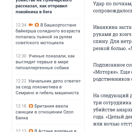
убийстве на Луначарского
Удар по почкам,
рассказал, как отправил
сопровождалось
покойника в бега
12:34
В Башкортостане
Иванкина заста
байкерша солидного возраста
руками до конч
попалась пьяной за рулем
спину. Для нет
советского мотоцикла
резкой болью. «
12:30
Ученые показали, как
выглядят первые в мире
Подписанное со
гипоаллергенные собаки
«Моторке». Еще
родственников 
12:22
Начальник депо ответит
за сход локомотива в
Семрино и гибель машиниста
На следующий д
три сотрудника
12:18
Британия ввела
убийстве анарх
санкции в отношении Ozon
года. «Целый де
Банка
или ночью отст
12:13
В Астане впервые в