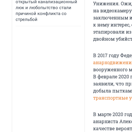
открытый канализационный
Унижения. Ожид
люк и любопытство стали
на видеокамеру
причиной конфликта со
заключенным им
стрельбой
к нему интерес,
этапировали из
двойном убийств
В 2017 году Фе
анарходвижени
вооруженного м
В феврале 2020 
заявили, что п
добыла пытками
транспортные у
В марте 2020 г
анархиста Алек
качестве вероя