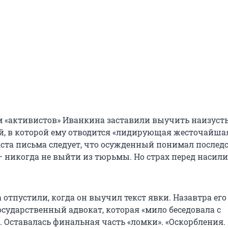
 «активистов» Иванкина заставили выучить наизусть
й, в которой ему отводится «лидирующая жесточайшая
екста письма следует, что осужденный понимал послед
— никогда не выйти из тюрьмы. Но страх перед насил
 отпустили, когда он выучил текст явки. Назавтра ег
осударственный адвокат, которая «мило беседовала с
 Оставалась финальная часть «ломки». «Оскорбления.