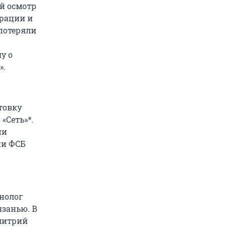
й осмотр
трации и
потеряли
у о
».
отовку
«Сеть»*.
ни
ии ФСБ
онолог
язанью. В
митрий