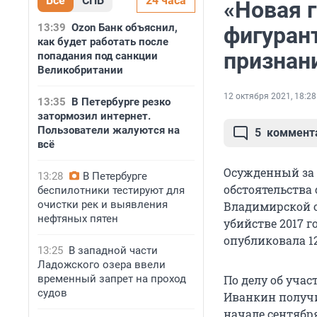
Все
СПБ
24 часа
«Новая 
13:39
Ozon Банк объяснил,
фигуран
как будет работать после
признан
попадания под санкции
Великобритании
12 октября 2021, 18:28
13:35
В Петербурге резко
затормозил интернет.
Пользователи жалуются на
5
коммент
всё
Осужденный за
13:28
В Петербурге
обстоятельства
беспилотники тестируют для
очистки рек и выявления
Владимирской о
нефтяных пятен
убийстве 2017 
опубликовала 1
13:25
В западной части
Ладожского озера ввели
временный запрет на проход
По делу об учас
судов
Иванкин получи
начале сентябр