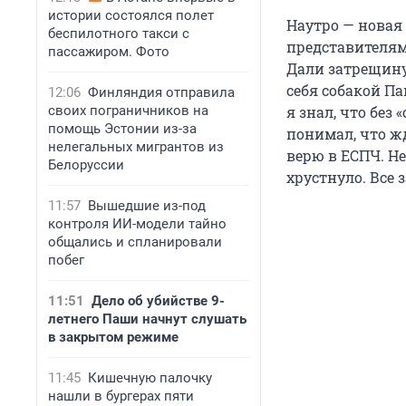
истории состоялся полет
Наутро — новая 
беспилотного такси с
представителям
пассажиром. Фото
Дали затрещину
себя собакой П
12:06
Финляндия отправила
своих пограничников на
я знал, что без
помощь Эстонии из-за
понимал, что жд
нелегальных мигрантов из
верю в ЕСПЧ. Не
Белоруссии
хрустнуло. Все 
11:57
Вышедшие из-под
контроля ИИ-модели тайно
общались и спланировали
побег
11:51
Дело об убийстве 9-
летнего Паши начнут слушать
в закрытом режиме
11:45
Кишечную палочку
нашли в бургерах пяти