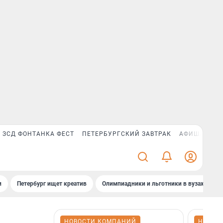
ЗСД ФОНТАНКА ФЕСТ
ПЕТЕРБУРГСКИЙ ЗАВТРАК
АФИША PLUS
и
Петербург ищет креатив
Олимпиадники и льготники в вузах СПб
НОВОСТИ КОМПАНИЙ
НОВОС