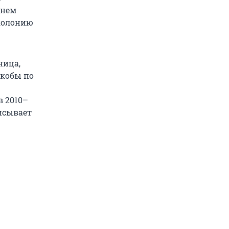
жнем
 колонию
ница,
якобы по
в 2010–
писывает