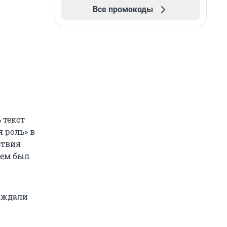
Все промокоды
 текст
 роль» в
ствия
ием был
о ждали