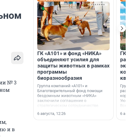
льном
ГК «А101» и фонд «НИКА»
ГК «КВ
объединяют усилия для
разреш
защиты животных в рамках
эксплу
программы
компл
биоразнообразия
кварта
ии № 3
Группа компаний «А101» и
Группа к
йном
Благотворительный фонд помощи
разрешен
бездомным животным «НИКА»
корпуса 
заключили соглашение о
Уютный к
стратегическом сотрудничестве.
Всеволо
Ленингра
6 августа, 12:26
6 августа,
им,
ию и в
м