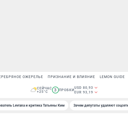
ЕРЕБРЯНОЕ ОЖЕРЕЛЬЕ
ПРИЗНАНИЕ И ВЛИЯНИЕ
LEMON GUIDE
USD 80,93
СЕЙЧАС
3
ПРОБКИ
+25°C
EUR 93,19
ователь Levrana и критика Татьяны Ким
Зачем депутаты удаляют соцсет