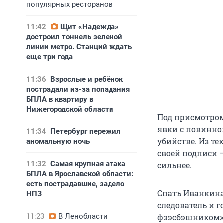
популярных ресторанов
11:42
Щит «Надежда»
достроил тоннель зеленой
линии метро. Станций ждать
еще три года
11:36
Взрослые и ребёнок
пострадали из-за попадания
БПЛА в квартиру в
Нижегородской области
Под присмотром
явки с повинно
11:34
Петербург пережил
убийстве. Из т
аномальную ночь
своей подписи 
11:32
Самая крупная атака
сильнее.
БПЛА в Ярославской области:
есть пострадавшие, задело
Спать Иванкина
НПЗ
следователь и г
11:23
В Ленобласти
фээсбэшником».