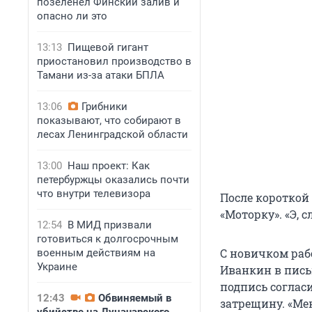
позеленел Финский залив и
опасно ли это
13:13
Пищевой гигант
приостановил производство в
Тамани из-за атаки БПЛА
13:06
Грибники
показывают, что собирают в
лесах Ленинградской области
13:00
Наш проект: Как
петербуржцы оказались почти
что внутри телевизора
После короткой
«Моторку». «Э, 
12:54
В МИД призвали
готовиться к долгосрочным
С новичком раб
военным действиям на
Украине
Иванкин в пись
подпись согласи
12:43
Обвиняемый в
затрещину. «Ме