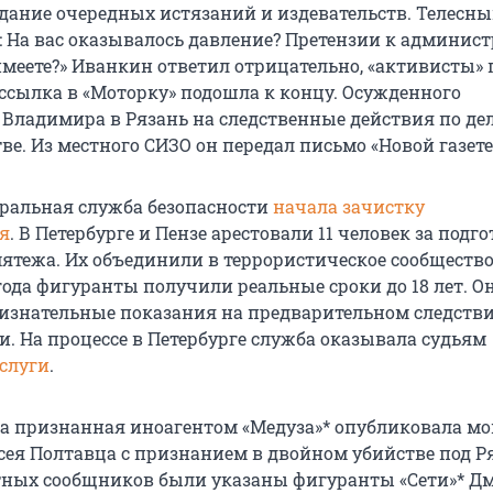
ание очередных истязаний и издевательств. Телесны
: На вас оказывалось давление? Претензии к админис
еете?» Иванкин ответил отрицательно, «активисты» 
 ссылка в «Моторку» подошла к концу. Осужденного
 Владимира в Рязань на следственные действия по дел
е. Из местного СИЗО он передал письмо «Новой газете
деральная служба безопасности
начала зачистку
я
. В Петербурге и Пензе арестовали 11 человек за подг
ятежа. Их объединили в террористическое сообщество 
года фигуранты получили реальные сроки до 18 лет. О
ризнательные показания на предварительном следств
. На процессе в Петербурге служба оказывала судьям
слуги
.
ода признанная иноагентом «Медуза»* опубликовала м
сея Полтавца с признанием в двойном убийстве под Р
тных сообщников были указаны фигуранты «Сети»* Д