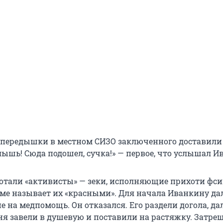
 передышки в местном СИЗО заключенного доставили
слышь! Сюда подошел, сучка!» — первое, что услышал И
отали «активисты» — зеки, исполняющие прихоти фси
ме называет их «красными». Для начала Иванкину да
е на медпомощь. Он отказался. Его раздели догола, да
ня завели в душевую и поставили на растяжку. Затре