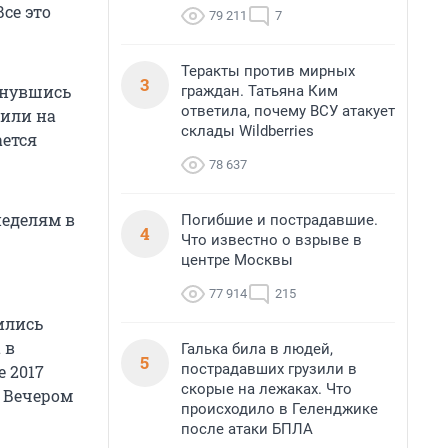
се это
79 211
7
Теракты против мирных
3
янувшись
граждан. Татьяна Ким
ответила, почему ВСУ атакует
вили на
склады Wildberries
ается
78 637
неделям в
Погибшие и пострадавшие.
4
Что известно о взрыве в
центре Москвы
77 914
215
ились
 в
Галька била в людей,
5
пострадавших грузили в
 2017
скорые на лежаках. Что
. Вечером
происходило в Геленджике
после атаки БПЛА