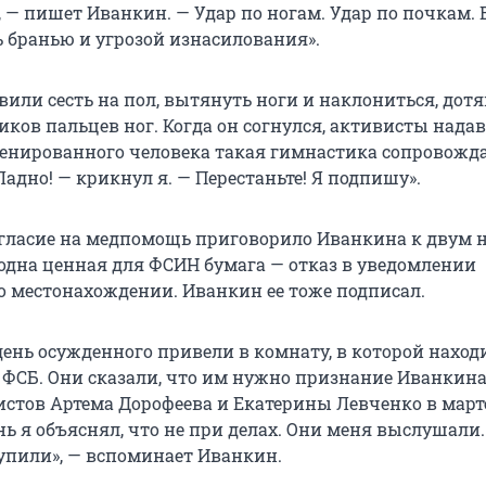
 — пишет Иванкин. — Удар по ногам. Удар по почкам. В
 бранью и угрозой изнасилования».
вили сесть на пол, вытянуть ноги и наклониться, дот
иков пальцев ног. Когда он согнулся, активисты нада
ренированного человека такая гимнастика сопровожд
Ладно! — крикнул я. — Перестаньте! Я подпишу».
гласие на медпомощь приговорило Иванкина к двум 
 одна ценная для ФСИН бумага — отказ в уведомлении
о местонахождении. Иванкин ее тоже подписал.
ень осужденного привели в комнату, в которой наход
 ФСБ. Они сказали, что им нужно признание Иванкина
истов Артема Дорофеева и Екатерины Левченко в марте
нь я объяснял, что не при делах. Они меня выслушали
упили», — вспоминает Иванкин.