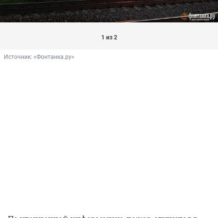
1 из 2
Источник: 
«Фонтанка.ру»