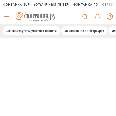
ФОНТАНКА SUP
(ОТ)ЛИЧНЫЙ ПИТЕР
ФОНТАНКА ГО
СЕРЕБР
Зачем депутаты удаляют соцсети
Образование в Петербурге
Ол