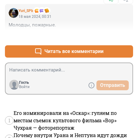
+0
–2
Yuri_SPb
18 мая 2024, 00:31
Молодцы, пожарные.
+2
–0
Читать все комментарии
Гость
Отправить
Войти
Его номинировали на «Оскар»: гуляем по
1
местам съемок культового фильма «Вор»
Чухрая — фоторепортаж
Почему внутри Урана и Нептуна идут дожди