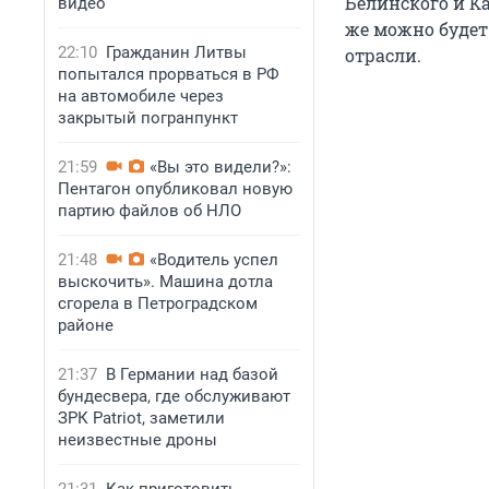
Белинского и Ка
видео
же можно будет
22:10
Гражданин Литвы
отрасли.
попытался прорваться в РФ
на автомобиле через
закрытый погранпункт
21:59
«Вы это видели?»:
Пентагон опубликовал новую
партию файлов об НЛО
21:48
«Водитель успел
выскочить». Машина дотла
сгорела в Петроградском
районе
21:37
В Германии над базой
бундесвера, где обслуживают
ЗРК Patriot, заметили
неизвестные дроны