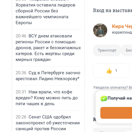
Хорватия оставила лидеров
Вход на выставк
сборной России без
важнейшего чемпионата
Европы
Кира Ч
корреспонд
20:46
ВСУ днем атаковали
регионы России с помощью
дронов, ракет и безэкипажных
Транспорт
Бе
катеров. Есть жертвы среди
мирных граждан
1
20:36
Суд в Петербурге заочно
арестовал Лидию Невзорову*
Увидели опечатку? В
20:31
Нам врали, что кофе
вреден? Кому можно пить до
Получай на
пяти чашек в день
20:26
Сенат США одобрил
КОММЕНТАР
законопроект об ужесточении
санкций против России