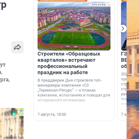
тр
Строители «Образцовых
ГЭС, м
кварталов» встречают
ВВП: в
мут
профессиональный
об ист
,
праздник на работе
2026-й —
рга,
професси
В преддверии Дня строителя топ-
строителе
менеджеры компании «СЗ
строителя
„Терминал-Ресурс“ — о планах
раз. В ГК
компании, испытаниях и поводах для
появился
осторожного оптимизма.
поменяла
7 августа, 18:00
7 августа,