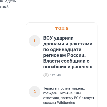
0. Здесь
ртной
ТОП 5
ВСУ ударили
1
дронами и ракетами
по одиннадцати
регионам России.
Власти сообщили о
погибших и раненых
112 340
Теракты против мирных
2
граждан. Татьяна Ким
ответила, почему ВСУ атакует
склады Wildberries