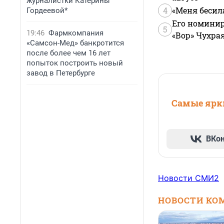
журналистки Катерины
4
«Меня бесил
Гордеевой*
Его номинир
5
19:46
Фармкомпания
«Вор» Чухра
«Самсон-Мед» банкротится
после более чем 16 лет
попыток построить новый
завод в Петербурге
Самые ярки
ВКо
Новости СМИ2
НОВОСТИ КО