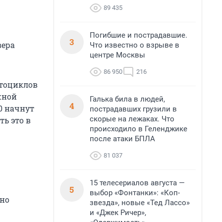
89 435
Погибшие и пострадавшие.
3
вера
Что известно о взрыве в
центре Москвы
86 950
216
отоциклов
ежной
Галька била в людей,
4
0 начнут
пострадавших грузили в
скорые на лежаках. Что
ь это в
происходило в Геленджике
после атаки БПЛА
81 037
15 телесериалов августа —
5
выбор «Фонтанки»: «Коп-
бно
звезда», новые «Тед Лассо»
и «Джек Ричер»,