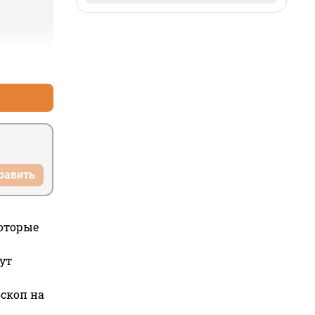
+1
–0
равить
которые
ут
оскоп на