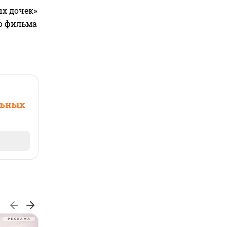
ых дочек»
го фильма
льных