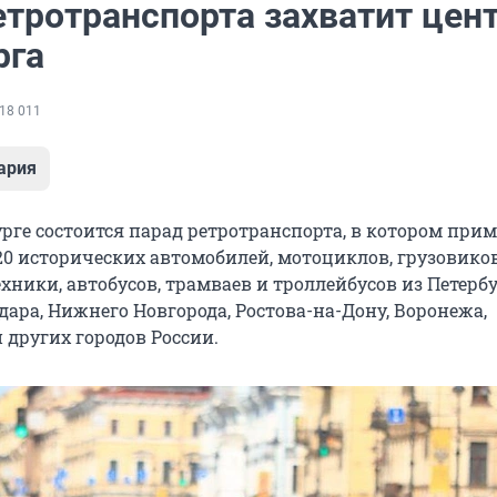
етротранспорта захватит цен
рга
18 011
ария
урге состоится парад ретротранспорта, в котором при
20 исторических автомобилей, мотоциклов, грузовиков
хники, автобусов, трамваев и троллейбусов из Петербу
ара, Нижнего Новгорода, Ростова-на-Дону, Воронежа,
 других городов России.