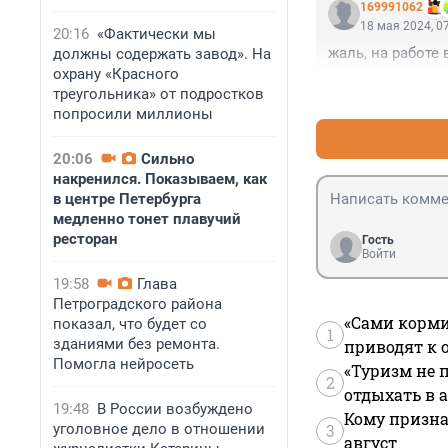
169991062
18 мая 2024, 0
20:16
«Фактически мы
жаль, на работе 
должны содержать завод». На
охрану «Красного
треугольника» от подростков
попросили миллионы
20:06
Сильно
накренился. Показываем, как
в центре Петербурга
медленно тонет плавучий
ресторан
Гость
Войти
19:58
Глава
Петроградского района
«Сами корми
показал, что будет со
1
зданиями без ремонта.
приводят к 
Помогла нейросеть
«Туризм не 
2
отдыхать в а
19:48
В России возбуждено
Кому призна
уголовное дело в отношении
3
август