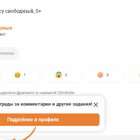
у свободный, 0+
ерных
ент
сплатно
1
2
0
ыделите фрагмент и нажмите Ctrl+Enter
грады за комментарии и другие задания!
Подробнее в профиле
ИИ
2