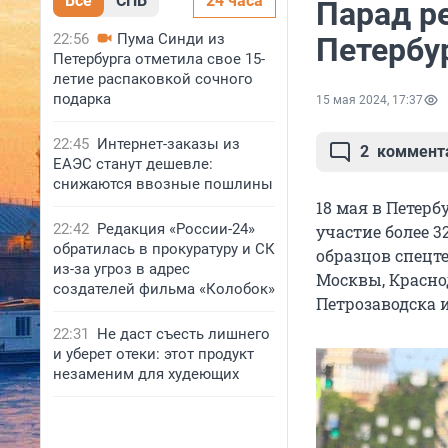
Все
СПБ
24 часа
Парад р
22:56
Пума Синди из
Петербу
Петербурга отметила свое 15-
летие распаковкой сочного
подарка
15 мая 2024, 17:37
22:45
Интернет-заказы из
2
коммент
ЕАЭС станут дешевле:
снижаются ввозные пошлины
18 мая в Петерб
22:42
Редакция «России-24»
участие более 3
обратилась в прокуратуру и СК
образцов спецте
из-за угроз в адрес
Москвы, Краснод
создателей фильма «Колобок»
Петрозаводска и
22:31
Не даст съесть лишнего
и уберет отеки: этот продукт
незаменим для худеющих