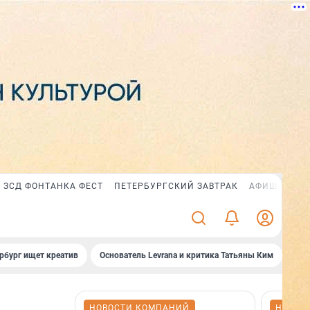
ЗСД ФОНТАНКА ФЕСТ
ПЕТЕРБУРГСКИЙ ЗАВТРАК
АФИША PLUS
рбург ищет креатив
Основатель Levrana и критика Татьяны Ким
Зач
НОВОСТИ КОМПАНИЙ
НОВОС