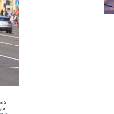
ной
ади