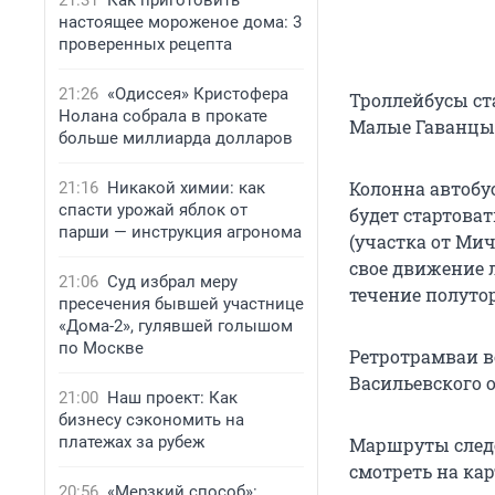
21:31
Как приготовить
настоящее мороженое дома: 3
проверенных рецепта
21:26
«Одиссея» Кристофера
Троллейбусы ста
Нолана собрала в прокате
Малые Гаванцы)
больше миллиарда долларов
Колонна автобу
21:16
Никакой химии: как
спасти урожай яблок от
будет стартоват
парши — инструкция агронома
(участка от Ми
свое движение 
21:06
Суд избрал меру
течение полутор
пресечения бывшей участнице
«Дома-2», гулявшей голышом
по Москве
Ретротрамваи в
Васильевского ос
21:00
Наш проект: Как
бизнесу сэкономить на
платежах за рубеж
Маршруты следо
смотреть на кар
20:56
«Мерзкий способ»: