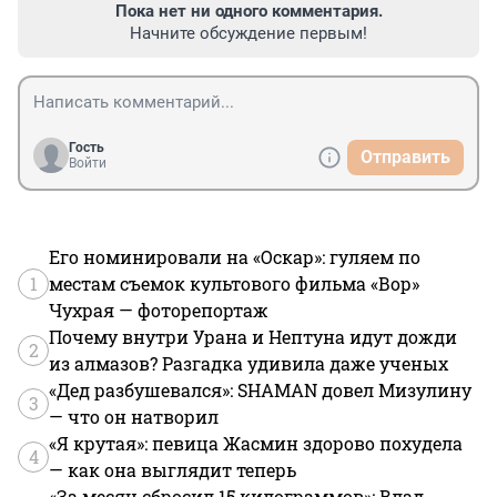
Пока нет ни одного комментария.
Начните обсуждение первым!
Гость
Отправить
Войти
Его номинировали на «Оскар»: гуляем по
1
местам съемок культового фильма «Вор»
Чухрая — фоторепортаж
Почему внутри Урана и Нептуна идут дожди
2
из алмазов? Разгадка удивила даже ученых
«Дед разбушевался»: SHAMAN довел Мизулину
3
— что он натворил
«Я крутая»: певица Жасмин здорово похудела
4
— как она выглядит теперь
«За месяц сбросил 15 килограммов»: Влад