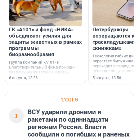
ГК «А101» и фонд «НИКА»
Петербуржцы
объединяют усилия для
возвращаются к
защиты животных в рамках
«раскладушкам» 
программы
«книжкам»
биоразнообразия
Технология гибких дисп
перестает быть нишевы
Группа компаний «А101» и
переходит в разряд вос
Благотворительный фонд помощи
повседневных решений
бездомным животным «НИКА»
заключили соглашение о
6 августа, 12:26
5 августа, 13:56
стратегическом сотрудничестве.
ТОП 5
ВСУ ударили дронами и
1
ракетами по одиннадцати
регионам России. Власти
сообщили о погибших и раненых