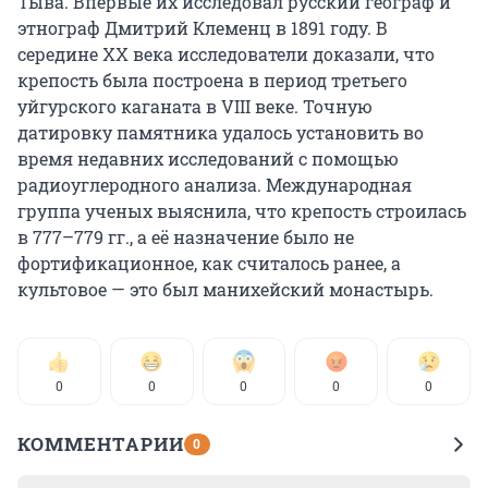
Тыва. Впервые их исследовал русский географ и
этнограф Дмитрий Клеменц в 1891 году. В
середине XX века исследователи доказали, что
крепость была построена в период третьего
уйгурского каганата в VIII веке. Точную
датировку памятника удалось установить во
время недавних исследований с помощью
радиоуглеродного анализа. Международная
группа ученых выяснила, что крепость строилась
в 777–779 гг., а её назначение было не
фортификационное, как считалось ранее, а
культовое — это был манихейский монастырь.
0
0
0
0
0
КОММЕНТАРИИ
0