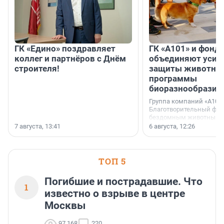
ГК «Едино» поздравляет
ГК «А101» и фонд
коллег и партнёров с Днём
объединяют усил
строителя!
защиты животных
программы
биоразнообразия
Группа компаний «А101»
Благотворительный фо
бездомным животным 
заключили соглашение
7 августа, 13:41
6 августа, 12:26
стратегическом сотрудн
ТОП 5
Погибшие и пострадавшие. Что
1
известно о взрыве в центре
Москвы
97 168
220