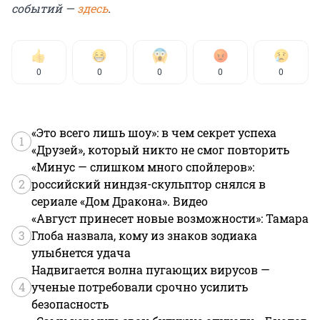
событий —
здесь
.
0
0
0
0
0
«Это всего лишь шоу»: в чем секрет успеха
1
«Друзей», который никто не смог повторить
«Минус — слишком много спойлеров»:
2
российский ниндзя-скульптор снялся в
сериале «Дом Дракона». Видео
«Август принесет новые возможности»: Тамара
3
Глоба назвала, кому из знаков зодиака
улыбнется удача
Надвигается волна пугающих вирусов —
4
ученые потребовали срочно усилить
безопасность