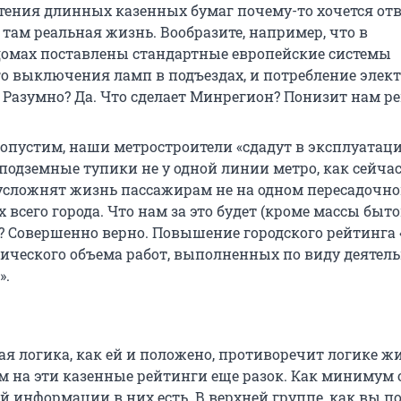
чтения длинных казенных бумаг почему-то хочется от
 там реальная жизнь. Вообразите, например, что в
домах поставлены стандартные европейские системы
о выключения ламп в подъездах, и потребление элек
. Разумно? Да. Что сделает Минрегион? Понизит нам р
Допустим, наши метростроители «сдадут в эксплуатац
одземные тупики не у одной линии метро, как сейчас, 
усложнят жизнь пассажирам не на одном пересадочном
 всего города. Что нам за это будет (кроме массы быт
? Совершенно верно. Повышение городского рейтинга 
ического объема работ, выполненных по виду деятел
».
я логика, как ей и положено, противоречит логике ж
м на эти казенные рейтинги еще разок. Как минимум 
й информации в них есть. В верхней группе, как вы п