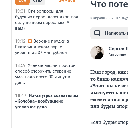
Все
СПБ
24 часа
Что пот
19:31
Эти вопросы для
будущих первоклассников под
8 апреля 2009, 16:10
силу не всем взрослым. А
вам?
Написать
19:12
Верхние прудки в
Екатерининском парке
Сергей 
укрепят за 37 млн рублей
Автор мнен
18:59
Ученые нашли простой
способ отсрочить старение
Наш город, как
ума: надо всего 30 минут в
то бишь наилуч
день
«Вовсе вы не в
именуетесь поч
18:47
Из-за угроз создателям
ежемесячного 
«Колобка» возбуждено
или будем спор
уголовное дело
Если будем спор