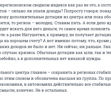
нрегионовском сводном индексе как раз не это, а сост
ов – сильно ли упали доходы? Попросту говоря: пона
иону дополнительные дотации из центра или пока обо
ятся, то регион – молодец. Ставим пять. А если дело и
будет искать для него деньги, то самое время понизить
те: а разве Ингушетия, к примеру, не получает дотаци
а на хорошем счету? А вот именно потому, что, кроме 
аких доходов не было и нет. Ни сейчас, ни раньше. Зна
о случаю кризиса. Обычные дотации как шли, так и те
еребойно, а в дополнительных нет никакой нужды.
льного центра главное – сохранить в регионах стабил
но этим словом и обозначена высшая их группа. По п
экономики, в автономиях действительно все стабильн
смысле, конечно. Не в остальных.