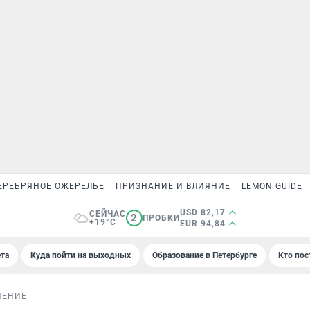
ЕРЕБРЯНОЕ ОЖЕРЕЛЬЕ
ПРИЗНАНИЕ И ВЛИЯНИЕ
LEMON GUIDE
USD 82,17
СЕЙЧАС
2
ПРОБКИ
+19°C
EUR 94,84
та
Куда пойти на выходных
Образование в Петербурге
Кто пос
НЕНИЕ