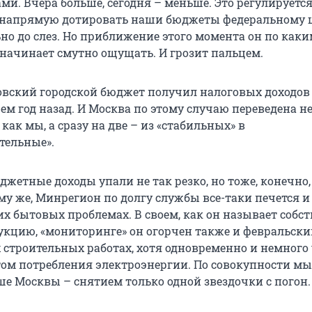
ми. Вчера больше, сегодня – меньше. Это регулируетс
 напрямую дотировать наши бюджеты федеральному 
но до слез. Но приближение этого момента он по каки
начинает смутно ощущать. И грозит пальцем.
овский городской бюджет получил налоговых доходов
ем год назад. И Москва по этому случаю переведена не
 как мы, а сразу на две – из «стабильных» в
тельные».
джетные доходы упали не так резко, но тоже, конечно,
му же, Минрегион по долгу службы все-таки печется и
х бытовых проблемах. В своем, как он называет собс
укцию, «мониторинге» он огорчен также и февральск
х строительных работах, хотя одновременно и немного
ом потребления электроэнергии. По совокупности мы
е Москвы – снятием только одной звездочки с погон.