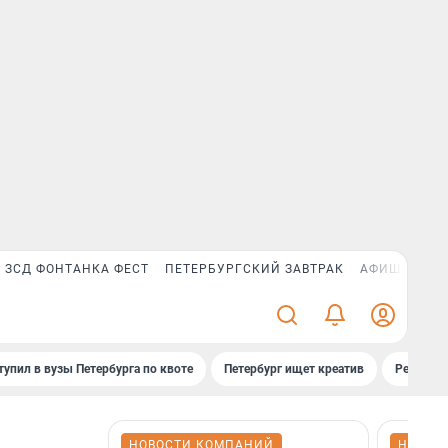
ЗСД ФОНТАНКА ФЕСТ
ПЕТЕРБУРГСКИЙ ЗАВТРАК
АФИША PLUS
тупил в вузы Петербурга по квоте
Петербург ищет креатив
Рейтинги
НОВОСТИ КОМПАНИЙ
НОВОС