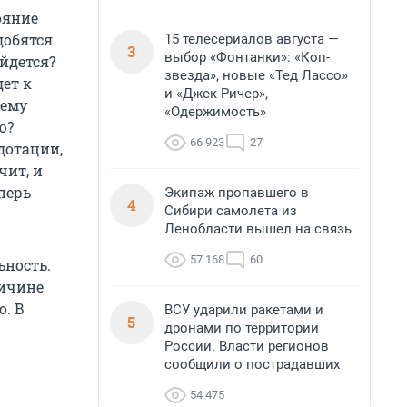
ояние
добятся
15 телесериалов августа —
3
выбор «Фонтанки»: «Коп-
йдется?
звезда», новые «Тед Лассо»
дет к
и «Джек Ричер»,
 ему
«Одержимость»
ю?
66 923
27
дотации,
чит, и
перь
Экипаж пропавшего в
4
Сибири самолета из
Ленобласти вышел на связь
57 168
60
ьность.
ричине
о. В
ВСУ ударили ракетами и
5
дронами по территории
России. Власти регионов
сообщили о пострадавших
54 475