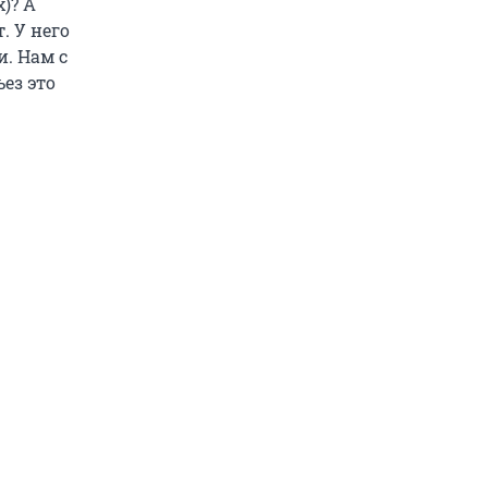
)? А
. У него
. Нам с
ез это