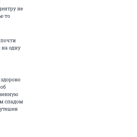
я
центру не
м-то
 почти
 на одну
 здорово
 об
твенную
им спадом
 утешен