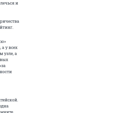
влечься и
тричества
ейтинг.
ию»
а у всех
 узле, а
овых
«за
ьности
итейской.
одна
омните,