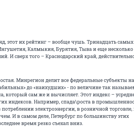
яд, этот их рейтинг – вообще чушь. Тринадцать самы
, Ингушетия, Калмыкия, Бурятия, Тыва и еще несколько
ий. И сверх того – Краснодарский край, действительн
ростая. Минрегион делит все федеральные субъекты н
табильных» до «наихудших» - по величине так называе
а, который сам же и вычисляет. Этот индекс – усредн
гих индексов. Например, спада\роста в промышленнос
в потреблении электроэнергии, в розничной торговле, 
чем. И в самом деле, Петербург по большинству этих
следнее время резко съехал вниз.