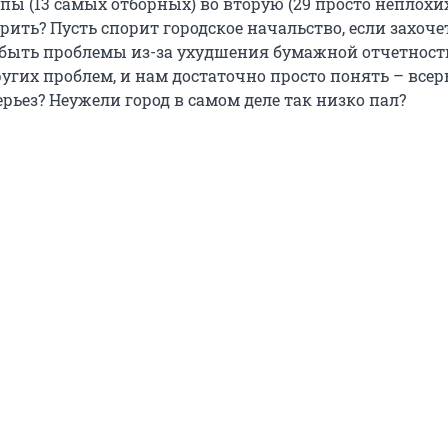
пы (13 самых отборных) во вторую (29 просто неплохих
рить? Пусть спорит городское начальство, если захочет
 быть проблемы из-за ухудшения бумажной отчетности
угих проблем, и нам достаточно просто понять – всерь
ерьез? Неужели город в самом деле так низко пал?