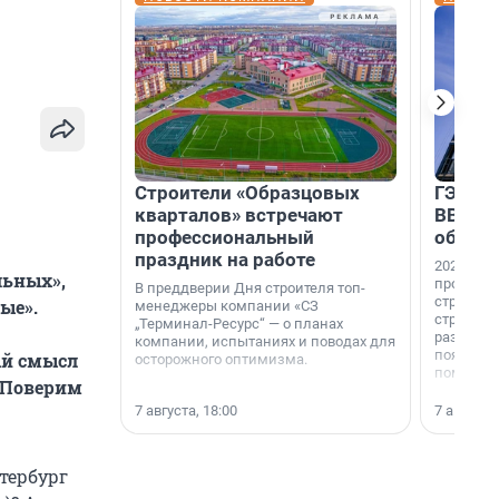
Строители «Образцовых
ГЭС, м
кварталов» встречают
ВВП: в
профессиональный
об ист
праздник на работе
2026-й —
льных»,
професси
В преддверии Дня строителя топ-
строителе
ые».
менеджеры компании «СЗ
строителя
„Терминал-Ресурс“ — о планах
раз. В ГК
компании, испытаниях и поводах для
появился
ый смысл
осторожного оптимизма.
поменяла
 Поверим
7 августа, 18:00
7 августа,
тербург