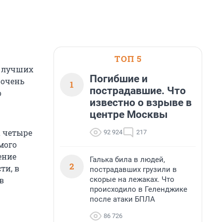
ТОП 5
х лучших
Погибшие и
 очень
1
пострадавшие. Что
о
известно о взрыве в
центре Москвы
а четыре
92 924
217
мого
ение
Галька била в людей,
2
ти, в
пострадавших грузили в
скорые на лежаках. Что
в
происходило в Геленджике
после атаки БПЛА
86 726