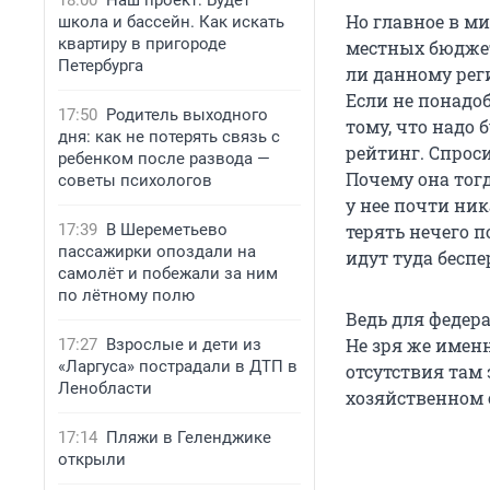
18:00
Наш проект: Будет
Но главное в ми
школа и бассейн. Как искать
квартиру в пригороде
местных бюджет
Петербурга
ли данному рег
Если не понадоб
17:50
Родитель выходного
тому, что надо 
дня: как не потерять связь с
рейтинг. Спроси
ребенком после развода —
Почему она тогд
советы психологов
у нее почти ник
17:39
В Шереметьево
терять нечего п
пассажирки опоздали на
идут туда бесп
самолёт и побежали за ним
по лётному полю
Ведь для федера
Не зря же имен
17:27
Взрослые и дети из
«Ларгуса» пострадали в ДТП в
отсутствия там 
Ленобласти
хозяйственном 
17:14
Пляжи в Геленджике
открыли