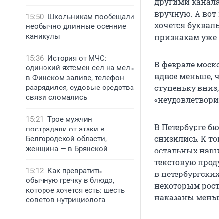
другими канала
вручную. А вот
15:50
Школьникам пообещали
хочется букваль
необычно длинные осенние
каникулы
признакам уже 
15:36
История от МЧС:
В феврале моск
одинокий яхтсмен сел на мель
вдвое меньше, ч
в Финском заливе, телефон
ступеньку вниз,
разрядился, судовые средства
связи сломались
«неудовлетвори
15:21
Трое мужчин
В Петербурге бю
пострадали от атаки в
снизились. К то
Белгородской области,
женщина — в Брянской
остальных наши
текстовую прод
15:12
Как превратить
в петербургски
обычную гречку в блюдо,
некоторым рост
которое хочется есть: шесть
наказаны меньш
советов нутрициолога