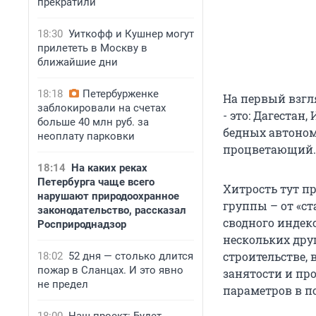
прекратили
18:30
Уиткофф и Кушнер могут
прилететь в Москву в
ближайшие дни
18:18
Петербурженке
На первый взгл
заблокировали на счетах
- это: Дагестан
больше 40 млн руб. за
бедных автоном
неоплату парковки
процветающий.
18:14
На каких реках
Петербурга чаще всего
Хитрость тут п
нарушают природоохранное
группы – от «с
законодательство, рассказал
сводного индекс
Росприроднадзор
нескольких дру
строительстве, 
18:02
52 дня — столько длится
пожар в Сланцах. И это явно
занятости и про
не предел
параметров в по