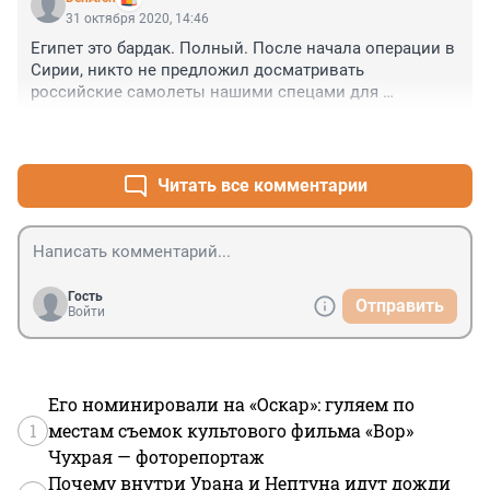
31 октября 2020, 14:46
Египет это бардак. Полный. После начала операции в 
Сирии, никто не предложил досматривать 
российские самолеты нашими спецами для 
безопасности.... вот и результат.

+0
–0
Вы летали в Израиль? Все пассажиры проходят 
контроль службы безопасности, беседы, наведения 
справок и осмотр судна. Вот и у них свой результат. 

Читать все комментарии
У этого теракта есть виновные, кто допустил такое, 
есть фамилии, имена, отчества, мощные должности, 
звания, баснословные деньги и отсутствие какой 
либо ответственности, сожаления и страха.
Гость
Отправить
Войти
Его номинировали на «Оскар»: гуляем по
1
местам съемок культового фильма «Вор»
Чухрая — фоторепортаж
Почему внутри Урана и Нептуна идут дожди