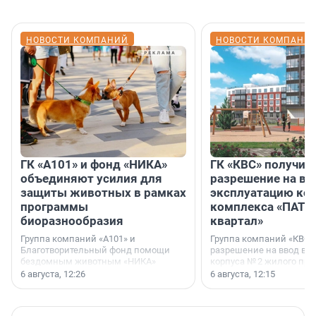
НОВОСТИ КОМПАНИЙ
НОВОСТИ КОМПАНИ
ГК «А101» и фонд «НИКА»
ГК «КВС» получил
объединяют усилия для
разрешение на вв
защиты животных в рамках
эксплуатацию кор
программы
комплекса «ПАТИ
биоразнообразия
квартал»
Группа компаний «А101» и
Группа компаний «КВС»
Благотворительный фонд помощи
разрешение на ввод в 
бездомным животным «НИКА»
корпуса № 2 жилого про
заключили соглашение о
Уютный квартал», расп
6 августа, 12:26
6 августа, 12:15
стратегическом сотрудничестве.
Всеволожском районе
Ленинградской области