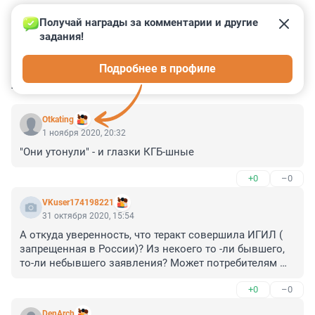
Получай награды за комментарии и другие 
задания!
0
0
0
0
0
Подробнее в профиле
КОММЕНТАРИИ
51
Otkating
1 ноября 2020, 20:32
"Они утонули" - и глазки КГБ-шные
+0
–0
VKuser174198221
31 октября 2020, 15:54
А откуда уверенность, что теракт совершила ИГИЛ ( 
запрещенная в России)? Из некоего то -ли бывшего, 
то-ли небывшего заявления? Может потребителям 
денег налогоплательщиков поработать наконец? Не 
+0
–0
все же девок из "Сети" кошмарить?
DenArch