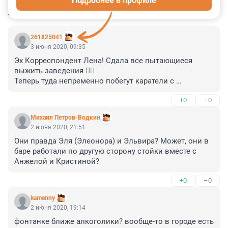
Подробнее в профиле
КОММЕНТАРИИ
29
261825041
3 июня 2020, 09:35
Эх Корреспондент Лена! Сдала все пытающиеся 
выжить заведения 🤦‍♂️

Теперь туда непременно побегут каратели с 
протоколами

+0
–0
Зачем?
Михаил Петров-Водкин
2 июня 2020, 21:51
Они правда Эля (Элеонора) и Эльвира? Может, они в 
баре работали по другую сторону стойки вместе с 
Анжелой и Кристиной?
+0
–0
kamenny
2 июня 2020, 19:14
фонтанке ближе алкоголики? вообще-то в городе есть 