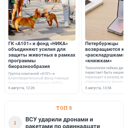
ГК «А101» и фонд «НИКА»
Петербуржцы
объединяют усилия для
возвращаются к
защиты животных в рамках
«раскладушкам» 
программы
«книжкам»
биоразнообразия
Технология гибких дисп
перестает быть нишевы
Группа компаний «А101» и
переходит в разряд вос
Благотворительный фонд помощи
повседневных решений
бездомным животным «НИКА»
заключили соглашение о
6 августа, 12:26
5 августа, 13:56
стратегическом сотрудничестве.
ТОП 5
ВСУ ударили дронами и
1
ракетами по одиннадцати