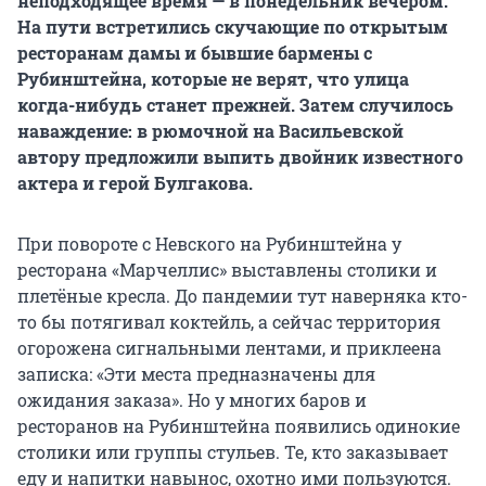
неподходящее время — в понедельник вечером.
На пути встретились скучающие по открытым
ресторанам дамы и бывшие бармены с
Рубинштейна, которые не верят, что улица
когда-нибудь станет прежней. Затем случилось
наваждение: в рюмочной на Васильевской
автору предложили выпить двойник известного
актера и герой Булгакова.
При повороте с Невского на Рубинштейна у
ресторана «Марчеллис» выставлены столики и
плетёные кресла. До пандемии тут наверняка кто-
то бы потягивал коктейль, а сейчас территория
огорожена сигнальными лентами, и приклеена
записка: «Эти места предназначены для
ожидания заказа». Но у многих баров и
ресторанов на Рубинштейна появились одинокие
столики или группы стульев. Те, кто заказывает
еду и напитки навынос, охотно ими пользуются.