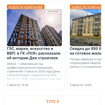
НОВОСТИ КОМПАНИЙ
НОВОСТИ КОМПАНИ
ГЭС, марки, искусство и
Скидка до 880 00
ВВП: в ГК «ПСК» рассказали
на готовое жильё
об истории Дня строителя
Теперь квартиру в сда
«Образцовый квартал 1
2026-й — юбилейный год
купить со специальной 
профессионального праздника
строителей. 9 августа 2026 года День
строителя будет отмечаться в 70-й
раз. В ГК «ПСК» напомнили о том, как
появился праздник и как
7 августа, 16:20
6 августа, 18:00
поменялась роль строительства.
ТОП 5