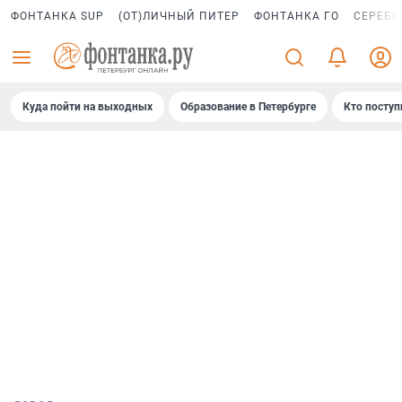
ФОНТАНКА SUP
(ОТ)ЛИЧНЫЙ ПИТЕР
ФОНТАНКА ГО
СЕРЕБР
Куда пойти на выходных
Образование в Петербурге
Кто поступ