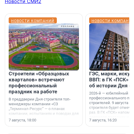
Новости СМИ2
НОВОСТИ КОМПАНИЙ
НОВОСТИ КОМПАНИ
Строители «Образцовых
ГЭС, марки, искус
кварталов» встречают
ВВП: в ГК «ПСК» р
профессиональный
об истории Дня с
праздник на работе
2026-й — юбилейный го
профессионального пр
В преддверии Дня строителя топ-
строителей. 9 августа 2
менеджеры компании «СЗ
строителя будет отмечат
„Терминал-Ресурс“ — о планах
раз. В ГК «ПСК» напомни
компании, испытаниях и поводах для
появился праздник и к
осторожного оптимизма.
7 августа, 18:00
7 августа, 16:20
поменялась роль строит