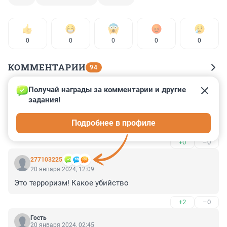
0
0
0
0
0
КОММЕНТАРИИ
94
Получай награды за комментарии и другие 
Гость
20 января 2024, 14:40
задания!
ВЫСШАЯ - МЕРА СОЦИАЛЬНОЙ ЗАЩИТЫ , ИНОГО 
Подробнее в профиле
РЕШЕНИЯ - БЫТЬ НЕ ДОЛЖНО !🚩👈
+0
–0
277103225
20 января 2024, 12:09
Это терроризм! Какое убийство
+2
–0
Гость
20 января 2024, 02:45