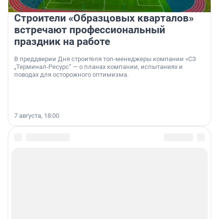
Строители «Образцовых кварталов»
встречают профессиональный
праздник на работе
В преддверии Дня строителя топ-менеджеры компании «СЗ
„Терминал-Ресурс“ — о планах компании, испытаниях и
поводах для осторожного оптимизма.
7 августа, 18:00