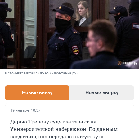
Источник: 
Михаил Огнев / «Фонтанка.ру»
Новые внизу
Новые вверху
19 января, 10:57
Дарью Трепову судят за теракт на
Университетской набережной. По данным
следствия, она передала статуэтку со