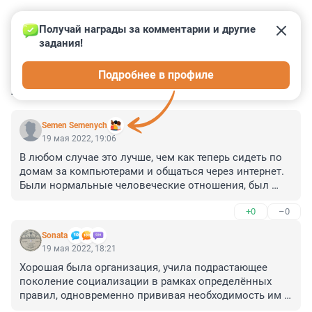
Получай награды за комментарии и другие 
задания!
0
0
0
0
0
Подробнее в профиле
КОММЕНТАРИИ
8
Semen Semenych
19 мая 2022, 19:06
В любом случае это лучше, чем как теперь сидеть по 
домам за компьютерами и общаться через интернет. 
Были нормальные человеческие отношения, был 
дружный коллектив, было общение и было 
+0
–0
интересно! Лично я с радостью и удовольствием 
вспоминаю эти годы! И поздравляю всех с юбилеем!!!
Sonata
19 мая 2022, 18:21
Хорошая была организация, учила подрастающее 
поколение социализации в рамках определённых 
правил, одновременно прививая необходимость им 
следовать.