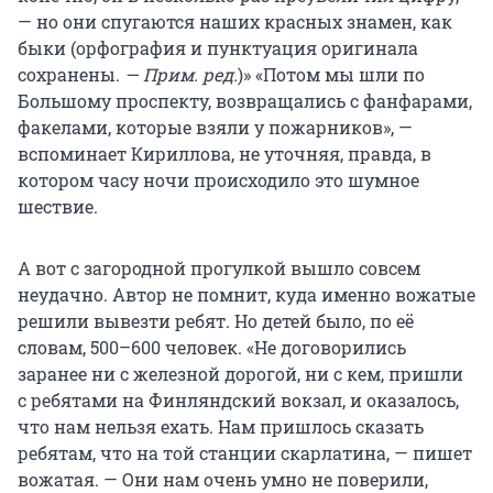
— но они спугаются наших красных знамен, как
быки (орфография и пунктуация оригинала
сохранены.
— Прим. ред.
)» «Потом мы шли по
Большому проспекту, возвращались с фанфарами,
факелами, которые взяли у пожарников», —
вспоминает Кириллова, не уточняя, правда, в
котором часу ночи происходило это шумное
шествие.
А вот с загородной прогулкой вышло совсем
неудачно. Автор не помнит, куда именно вожатые
решили вывезти ребят. Но детей было, по её
словам, 500–600 человек. «Не договорились
заранее ни с железной дорогой, ни с кем, пришли
с ребятами на Финляндский вокзал, и оказалось,
что нам нельзя ехать. Нам пришлось сказать
ребятам, что на той станции скарлатина, — пишет
вожатая. — Они нам очень умно не поверили,