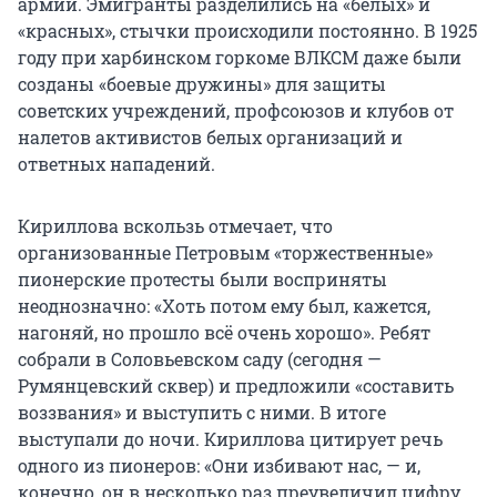
армий. Эмигранты разделились на «белых» и
«красных», стычки происходили постоянно. В 1925
году при харбинском горкоме ВЛКСМ даже были
созданы «боевые дружины» для защиты
советских учреждений, профсоюзов и клубов от
налетов активистов белых организаций и
ответных нападений.
Кириллова вскользь отмечает, что
организованные Петровым «торжественные»
пионерские протесты были восприняты
неоднозначно: «Хоть потом ему был, кажется,
нагоняй, но прошло всё очень хорошо». Ребят
собрали в Соловьевском саду (сегодня —
Румянцевский сквер) и предложили «составить
воззвания» и выступить с ними. В итоге
выступали до ночи. Кириллова цитирует речь
одного из пионеров: «Они избивают нас, — и,
конечно, он в несколько раз преувеличил цифру,