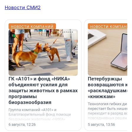
Новости СМИ2
НОВОСТИ КОМПАНИЙ
НОВОСТИ КОМПАНИ
ГК «А101» и фонд «НИКА»
Петербуржцы
объединяют усилия для
возвращаются к
защиты животных в рамках
«раскладушкам» 
программы
«книжкам»
биоразнообразия
Технология гибких дисп
перестает быть нишевы
Группа компаний «А101» и
переходит в разряд вос
Благотворительный фонд помощи
повседневных решений
бездомным животным «НИКА»
заключили соглашение о
6 августа, 12:26
5 августа, 13:56
стратегическом сотрудничестве.