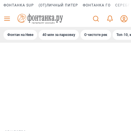
ФОНТАНКА SUP
(ОТ)ЛИЧНЫЙ ПИТЕР
ФОНТАНКА ГО
СЕРЕБР
Фонтан на Неве
40 млн за парковку
О чистоте рек
Топ-10, 