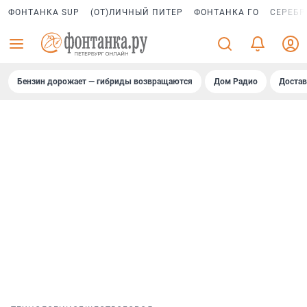
ФОНТАНКА SUP
(ОТ)ЛИЧНЫЙ ПИТЕР
ФОНТАНКА ГО
СЕРЕБР
Бензин дорожает — гибриды возвращаются
Дом Радио
Достав