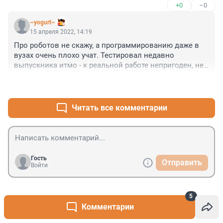
+0
–0
~yogurt~
15 апреля 2022, 14:19
Про роботов не скажу, а программированию даже в 
вузах очень плохо учат. Тестировал недавно 
выпускника итмо - к реальной работе непригоден, нет 
знаний по технологии производства, инструментам, 
+0
–0
библиотекам и тд. Прок будет только если студент 
начнет работать еще до выпуска, чтобы понимать что 
реально нужно в работе, а что лишь игрушки.
Читать все комментарии
Гость
Отправить
Войти
5
Комментарии
Ловите момент: что принесет вам полное
1
солнечное затмение 12 августа