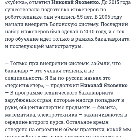
«кубика», отметил
Николай Яковенко.
До 2015 года
существовала подготовка инженеров по
робототехнике, они учились 5,5 лет. В 2006 году
начали внедрять Болонскую систему. Последний
набор инженеров был сделан в 2010 году, и с тех
пор обучение идет только в рамках бакалавриата
и последующей магистратуры.
— Только при внедрении системы забыли, что
бакалавр — это ученая степень, а не
специальность. Я бы по-русски назвал это
«недоинженер», — продолжил
Николай Яковенко
.
— В программе технического бакалавриата
зарубежных стран, которые иногда попадают в
руки, общеинженерные предметы — физика,
математика, электротехника — заканчиваются в
середине второго курса. Остальное время
отведено на огромный объем практики, какой мы
не способны дать: у нас нет такого количества