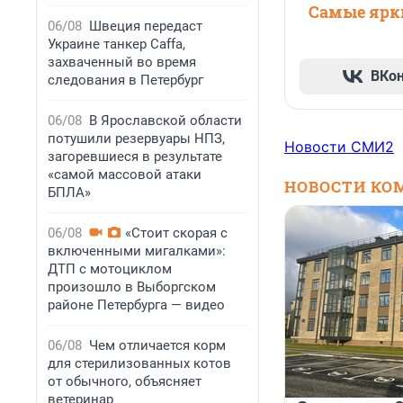
Самые ярки
06/08
Швеция передаст
Украине танкер Caffa,
захваченный во время
ВКо
следования в Петербург
06/08
В Ярославской области
потушили резервуары НПЗ,
Новости СМИ2
загоревшиеся в результате
«самой массовой атаки
НОВОСТИ КО
БПЛА»
06/08
«Стоит скорая с
включенными мигалками»:
ДТП с мотоциклом
произошло в Выборгском
районе Петербурга — видео
06/08
Чем отличается корм
для стерилизованных котов
от обычного, объясняет
ветеринар