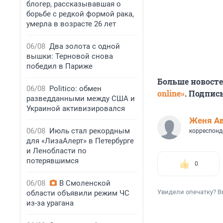
блогер, рассказывавшая о
борьбе с редкой формой рака,
умерла в возрасте 26 лет
06/08
Два золота с одной
вышки: Терновой снова
победил в Париже
Больше новост
06/08
Politico: обмен
online»
. Подпис
разведданными между США и
Украиной активизировался
Женя А
06/08
Июль стал рекордным
корреспонд
для «ЛизаАлерт» в Петербурге
и Ленобласти по
потерявшимся
0
06/08
В Смоленской
Увидели опечатку? В
области объявили режим ЧС
из-за урагана