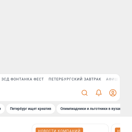
ЗСД ФОНТАНКА ФЕСТ
ПЕТЕРБУРГСКИЙ ЗАВТРАК
АФИША PLUS
и
Петербург ищет креатив
Олимпиадники и льготники в вузах СПб
НОВОСТИ КОМПАНИЙ
НОВОС