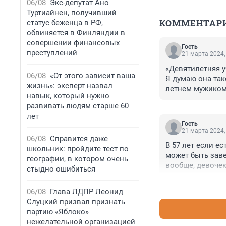
06/08
Экс-депутат Ано
Туртиайнен, получивший
КОММЕНТАР
статус беженца в РФ,
обвиняется в Финляндии в
совершении финансовых
Гость
преступлений
21 марта 2024,
«Девятилетняя у
06/08
«От этого зависит ваша
Я думаю она тако
жизнь»: эксперт назвал
летнем мужиком…
навык, который нужно
Ничего необычн
развивать людям старше 60
лет
Гость
21 марта 2024,
06/08
Справится даже
В 57 лет если ес
школьник: пройдите тест по
может быть завес
географии, в котором очень
вообще, девочек 
стыдно ошибиться
табакосодержащи
до этого дела.
06/08
Глава ЛДПР Леонид
Слуцкий призвал признать
партию «Яблоко»
нежелательной организацией