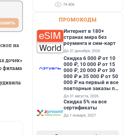
74 406
ПРОМОКОДЫ
равить
Интернет в 180+
странах мира без
роуминга и сим-карт
оскоп на
До 31 декабря, 2026
Скидка 6 000 ₽ от 10
ых дочек»
000 ₽, 10 000 ₽ от 15
го фильма
000 ₽, 20 000 ₽ от 30
000 ₽ и 35 000 ₽ от 50
000 ₽ на первый и все
 удивила
повторные заказы по
промокоду НАБЕРИ
До 31 августа, 2026
Скидка 5% на все
сертификаты
До 1 января, 2027