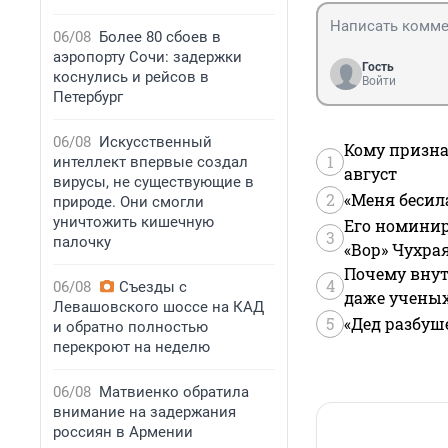
06/08
Более 80 сбоев в
аэропорту Сочи: задержки
Гость
коснулись и рейсов в
Войти
Петербург
06/08
Искусственный
Кому призна
1
интеллект впервые создал
август
вирусы, не существующие в
2
«Меня бесил
природе. Они смогли
уничтожить кишечную
Его номинир
3
палочку
«Вор» Чухра
Почему внут
4
06/08
Съезды с
даже учены
Левашовского шоссе на КАД
5
«Дед разбуш
и обратно полностью
перекроют на неделю
06/08
Матвиенко обратила
внимание на задержания
россиян в Армении