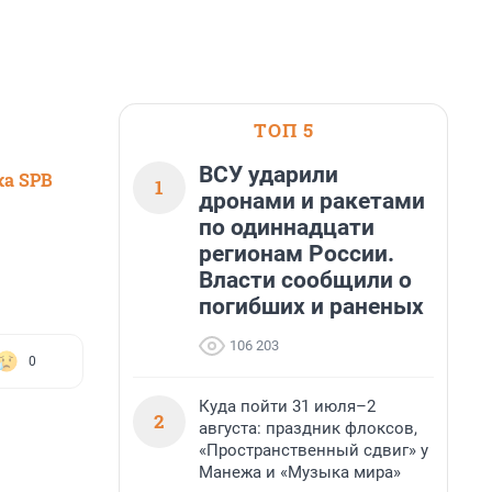
ТОП 5
ВСУ ударили
ка SPB
1
дронами и ракетами
по одиннадцати
регионам России.
Власти сообщили о
погибших и раненых
106 203
0
Куда пойти 31 июля–2
2
августа: праздник флоксов,
«Пространственный сдвиг» у
Манежа и «Музыка мира»