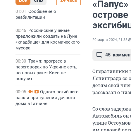
Все
СПБ
24 часа
«Папус»
01:01
Сообщение о
острове
реабилитации
эксгиби
00:46
Российские ученые
предложили создать на Луне
20 марта 2024, 21:38
«кладбище» для космического
мусора
45
коммен
00:30
Трамп: прогресс в
переговорах по Украине есть,
Оперативники п
но новых ракет Киев не
Ленинграда со 
получит
детям свой чле
00:05
Одного погибшего
рассказал о ни
нашли при тушении дачного
дома в Гатчине
Со слов задерж
Автомобиль он а
улице Остоумов
им половой орг