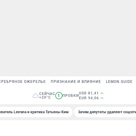
ЕРЕБРЯНОЕ ОЖЕРЕЛЬЕ
ПРИЗНАНИЕ И ВЛИЯНИЕ
LEMON GUIDE
USD 81,41
СЕЙЧАС
1
ПРОБКИ
+20°C
EUR 94,06
ователь Levrana и критика Татьяны Ким
Зачем депутаты удаляют соцсет