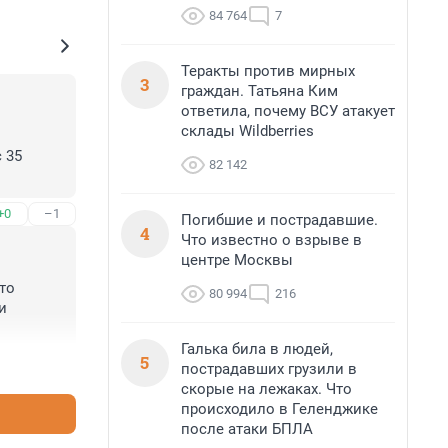
84 764
7
Теракты против мирных
3
граждан. Татьяна Ким
ответила, почему ВСУ атакует
склады Wildberries
35 
82 142
+0
–1
Погибшие и пострадавшие.
4
Что известно о взрыве в
центре Москвы
то 
80 994
216
 
ому нет 
Галька била в людей,
5
+1
–0
пострадавших грузили в
скорые на лежаках. Что
происходило в Геленджике
после атаки БПЛА