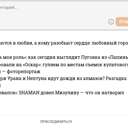
Отп
ются в любви, а кому разобьют сердце: любовный гор
а моя роль»: как сегодня выглядит Пуговка из «Папин
овали на «Оскар»: гуляем по местам съемок культово
я — фоторепортаж
ри Урана и Нептуна идут дожди из алмазов? Разгадка
х
евался»: SHAMAN довел Мизулину — что он натворил
ПРИСОЕДИНИТЬСЯ