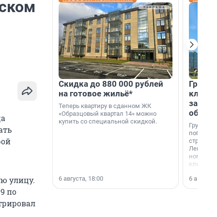
вском
Скидка до 880 000 рублей
Группа
на готовое жильё*
клиен
застро
Теперь квартиру в сданном ЖК
област
«Образцовый квартал 14» можно
ца
купить со специальной скидкой.
Группа А
ать
победите
рой
строител
Ленингра
номинац
клиенто
застройщ
6 августа, 18:00
6 августа,
ую улицу.
области»
9 по
стрировал