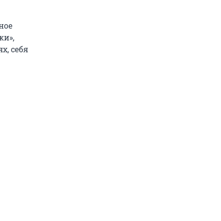
ное
ки»,
х, себя