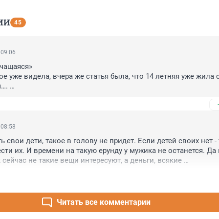
ИИ
45
 09:06
чащаяся»

е уже видела, вчера же статья была, что 14 летняя уже жила с 
. 

ого…
 08:58
ть свои дети, такое в голову не придет. Если детей своих нет - 
ти их. И времени на такую ерунду у мужика не останется. Да и
сейчас не такие вещи интересуют, а деньги, всякие 
е смеси и крепкий алкоголь. Уже начиная с 6-7 класса. И ник
Читать все комментарии