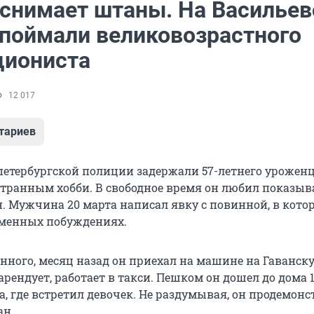
 снимает штаны. На Василье
 поймали великовозрастного
циониста
12 017
тариев
етербургской полиции задержали 57-летнего урожен
странным хобби. В свободное время он любил показыв
н. Мужчина 20 марта написал явку с повинной, в кото
зменных побуждениях.
анного, месяц назад он приехал на машине на Гаванск
рендует, работает в такси. Пешком он дошел до дома 1
а, где встретил девочек. Не раздумывая, он продемон
ан.