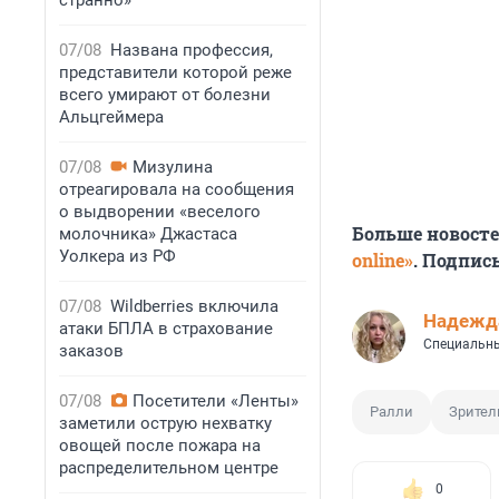
странно»
07/08
Названа профессия,
представители которой реже
всего умирают от болезни
Альцгеймера
07/08
Мизулина
отреагировала на сообщения
о выдворении «веселого
Больше новост
молочника» Джастаса
Уолкера из РФ
online»
. Подпис
07/08
Wildberries включила
Надежд
атаки БПЛА в страхование
Специальны
заказов
07/08
Посетители «Ленты»
Ралли
Зрител
заметили острую нехватку
овощей после пожара на
распределительном центре
0