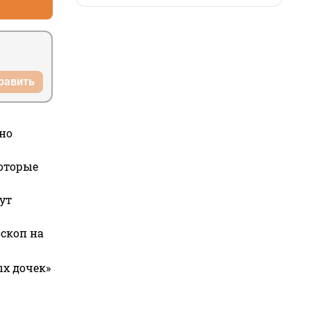
равить
но
которые
ут
оскоп на
ых дочек»