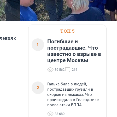
ТОП 5
чения с
Погибшие и
1
пострадавшие. Что
известно о взрыве в
центре Москвы
89 562
216
Галька била в людей,
2
пострадавших грузили в
скорые на лежаках. Что
происходило в Геленджике
после атаки БПЛА
83 680