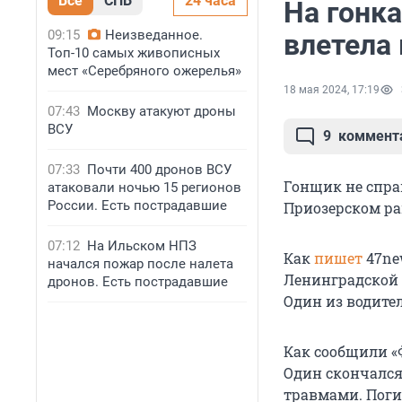
Все
СПБ
24 часа
На гонк
09:15
Неизведанное.
влетела 
Топ-10 самых живописных
мест «Серебряного ожерелья»
18 мая 2024, 17:19
07:43
Москву атакуют дроны
ВСУ
9
коммент
07:33
Почти 400 дронов ВСУ
Гонщик не спра
атаковали ночью 15 регионов
России. Есть пострадавшие
Приозерском ра
07:12
На Ильском НПЗ
Как
пишет
47new
начался пожар после налета
Ленинградской 
дронов. Есть пострадавшие
Один из водител
Как сообщили «
Один скончался
травмами. Поги