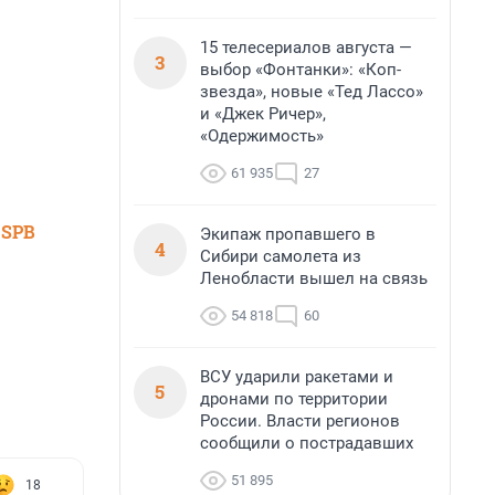
15 телесериалов августа —
3
выбор «Фонтанки»: «Коп-
звезда», новые «Тед Лассо»
и «Джек Ричер»,
«Одержимость»
61 935
27
 SPB
Экипаж пропавшего в
4
Сибири самолета из
Ленобласти вышел на связь
54 818
60
ВСУ ударили ракетами и
5
дронами по территории
России. Власти регионов
сообщили о пострадавших
51 895
18