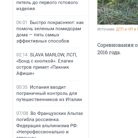
петель до первого готового
изделия
06:01
Быстро покраснеют: как
помочь зеленым помидорам
Источник: 
ДТП и ЧП в
дома — пять самых
эффективных способов
Соревнования о
2016 года.
02:14
SLAVA MARLOW, ЛСП,
«Бонд с кнопкой». Елагин
остров примет «Пикник
Афиши»
00:35
Испания вводит
пограничный контроль для
путешественников из Италии
07/08
Во Французских Альпах
погибла россиянка.
Федерация альпинизма РФ:
«Непрофессионально и