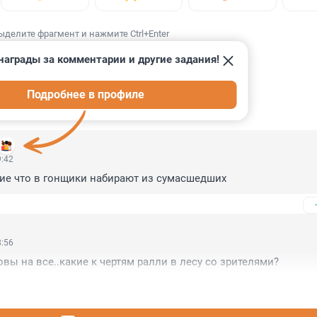
ыделите фрагмент и нажмите Ctrl+Enter
награды за комментарии и другие задания!
Подробнее в профиле
ИИ
9
9:42
ние что в гонщики набирают из сумасшедших
8:56
овы на все..какие к чертям ралли в лесу со зрителями?