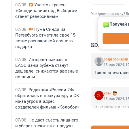
07/08
Участок трассы
«Скандинавия» под Выборгом
Увидели опечатку? В
станет реверсивным
Получай 
07/08
Пума Синди из
Петербурга отметила свое 15-
летие распаковкой сочного
КОММЕНТАР
подарка
07/08
Интернет-заказы в
родя звонарев
ЕАЭС из-за рубежа станут
18 мая 2024, 1
дешевле: снижаются ввозные
Такое впечатле
пошлины
07/08
Редакция «России-24»
кран
обратилась в прокуратуру и СК
18 мая 2024, 1
из-за угроз в адрес
от жадности гот
создателей фильма «Колобок»
07/08
Не даст съесть лишнего
и уберет отеки: этот продукт