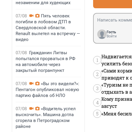
незаменим для худеющих
07/08
Пять человек
погибли в лобовом ДТП в
Свердловской области.
Гость
Renault вылетел на встречку —
Войти
видео
07/08
Гражданин Литвы
Надвигается
попытался прорваться в РФ
1
усилить без
на автомобиле через
«Сами корми
закрытый погранпункт
2
приводят к 
07/08
«Вы это видели?»:
«Туризм не 
3
Пентагон опубликовал новую
отдыхать в а
партию файлов об НЛО
Кому призна
4
август
07/08
«Водитель успел
5
«Меня бесил
выскочить». Машина дотла
сгорела в Петроградском
районе