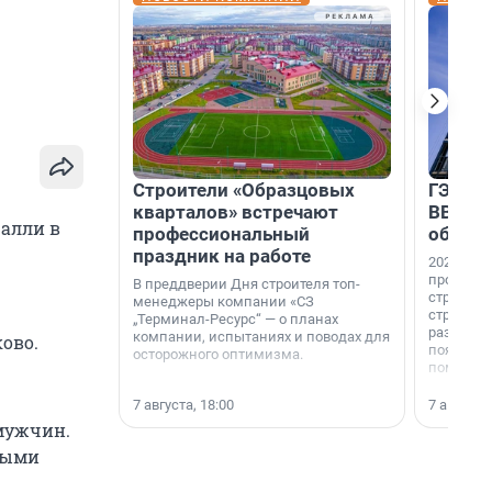
Строители «Образцовых
ГЭС, м
кварталов» встречают
ВВП: в
ралли в
профессиональный
об ист
праздник на работе
2026-й —
професси
В преддверии Дня строителя топ-
строителе
менеджеры компании «СЗ
строителя
„Терминал-Ресурс“ — о планах
раз. В ГК
компании, испытаниях и поводах для
ово.
появился
осторожного оптимизма.
поменяла
7 августа, 18:00
7 августа,
 мужчин.
ными