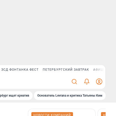
ЗСД ФОНТАНКА ФЕСТ
ПЕТЕРБУРГСКИЙ ЗАВТРАК
АФИША PLUS
рбург ищет креатив
Основатель Levrana и критика Татьяны Ким
Зач
НОВОСТИ КОМПАНИЙ
НОВОС