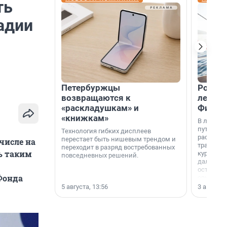
ть
адии
Петербуржцы
Россия
возвращаются к
летят 
«раскладушкам» и
Фидж
«книжкам»
В летнем
путешест
Технология гибких дисплеев
расширил
перестает быть нишевым трендом и
числе на
традици
переходит в разряд востребованных
ь таким
курортам
повседневных решений.
дальние 
острова 
Фонда
свидетел
МегаФона
5 августа, 13:56
3 августа,