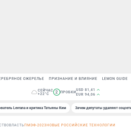
ЕРЕБРЯНОЕ ОЖЕРЕЛЬЕ
ПРИЗНАНИЕ И ВЛИЯНИЕ
LEMON GUIDE
USD 81,41
СЕЙЧАС
2
ПРОБКИ
+22°C
EUR 94,06
ователь Levrana и критика Татьяны Ким
Зачем депутаты удаляют соцсет
СТВО
ВЛАСТЬ
ПМЭФ-2023
НОВЫЕ РОССИЙСКИЕ ТЕХНОЛОГИИ