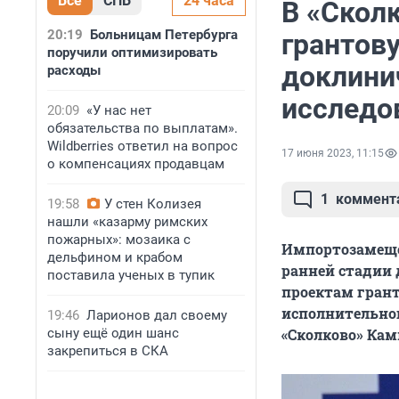
Все
СПБ
24 часа
В «Скол
20:19
Больницам Петербурга
грантов
поручили оптимизировать
доклини
расходы
исследов
20:09
«У нас нет
обязательства по выплатам».
Wildberries ответил на вопрос
17 июня 2023, 11:15
о компенсациях продавцам
1
коммент
19:58
У стен Колизея
нашли «казарму римских
пожарных»: мозаика с
Импортозамещен
дельфином и крабом
ранней стадии 
поставила ученых в тупик
проектам грант
исполнительно
19:46
Ларионов дал своему
сыну ещё один шанс
«Сколково» Кам
закрепиться в СКА