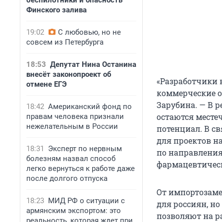
беспилотники и опасность
Финского залива
19:02
С любовью, но не
совсем из Петербурга
18:53
Депутат Нина Останина
внесёт законопроект об
«Разработчики 
отмене ЕГЭ
коммерческие о
Зарубина. — В р
18:42
Американский фонд по
остаются месте
правам человека признали
нежелательным в России
потенциал. В с
для проектов н
18:31
Эксперт по нервным
по направления
болезням назвал способ
фармацевтическ
легко вернуться к работе даже
после долгого отпуска
От импортозаме
18:23
МИД РФ о ситуации с
для россиян, но
армянским экспортом: это
позволяют на р
реальность, которая ждет при