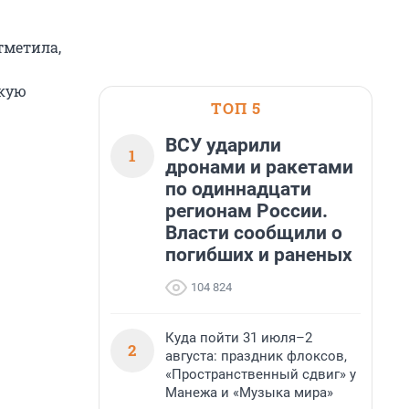
тметила,
скую
ТОП 5
ВСУ ударили
1
дронами и ракетами
по одиннадцати
регионам России.
Власти сообщили о
погибших и раненых
104 824
Куда пойти 31 июля–2
2
августа: праздник флоксов,
«Пространственный сдвиг» у
Манежа и «Музыка мира»