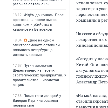
использовать 
разрыве связей с РФ
характер: в ус
перспективных 
18:12
«Идём до конца». Двое
арестованы после пыток
компании и рег
кипятком и убийства в
квартире на Ветеранов
На сессии обсу
лекарственных 
18:04
Двое на одном
инновационных 
электросамокате оставили
пожилого петербуржца
истекать кровью
«Сегодня у нас
Китай. Они пос
17:57
Путин исключил
актуальных воп
Шереметьево из перечня
стратегических предприятий. У
полному циклу»
правительства — «золотая
Александр Петр
акция»
«На мой взгляд
17:38
После пяти дочерей у
Валерия Карпина родился
стабилизироват
первый сын
развития в нов