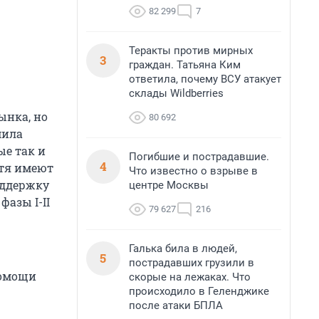
82 299
7
Теракты против мирных
3
граждан. Татьяна Ким
ответила, почему ВСУ атакует
склады Wildberries
ынка, но
80 692
мила
ые так и
Погибшие и пострадавшие.
4
отя имеют
Что известно о взрыве в
оддержку
центре Москвы
азы I-II
79 627
216
Галька била в людей,
5
пострадавших грузили в
помощи
скорые на лежаках. Что
происходило в Геленджике
после атаки БПЛА