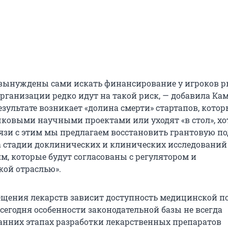
вынуждены сами искать финансирование у игроков р
рганизации редко идут на такой риск, — добавила Ка
езультате возникает «долина смерти» стартапов, котор
чковыми научными проектами или уходят «в стол», х
вязи с этим мы предлагаем восстановить грантовую п
а стадии доклинических и клинических исследований ф
м, которые будут согласованы с регулятором и
ой отраслью».
щения лекарств зависит доступность медицинской 
 сегодня особенности законодательной базы не всегда
анних этапах разработки лекарственных препаратов