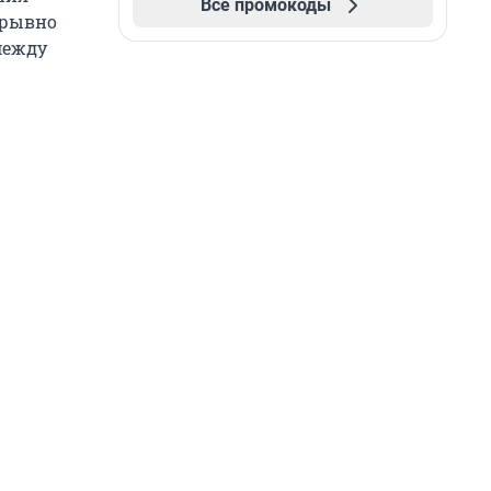
Все промокоды
ерывно
между