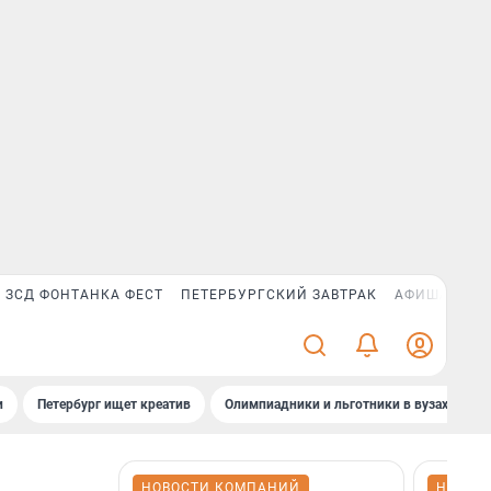
ЗСД ФОНТАНКА ФЕСТ
ПЕТЕРБУРГСКИЙ ЗАВТРАК
АФИША PLUS
и
Петербург ищет креатив
Олимпиадники и льготники в вузах СПб
НОВОСТИ КОМПАНИЙ
НОВОС