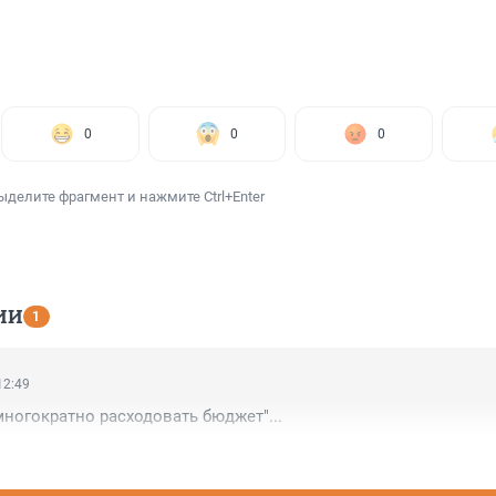
0
0
0
ыделите фрагмент и нажмите Ctrl+Enter
ИИ
1
12:49
многократно расходовать бюджет"...