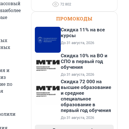
массовый
72 802
 наиболее
вые
ПРОМОКОДЫ
Скидка 11% на все
курсы
ных
До 31 августа, 2026
нных
Скидка 10% на ВО и
СПО в первый год
обучения
ия и
До 31 августа, 2026
 из
Скидка 72 000 на
ие по
высшее образование
ья
и среднее
специальное
образование в
первый год обучения
зволили
До 31 августа, 2026
ния