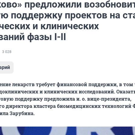
ково» предложили возобнови
ую поддержку проектов на ст
ческих и клинических
аний фазы I-II
3 028
арий
ие лекарств требует финансовой поддержки, в том 
доклинических и клинических исследований. Оказат
овую поддержку предложила и. о. вице-президента,
го директора кластера биомедицинских технологий 
ила Зарубина.