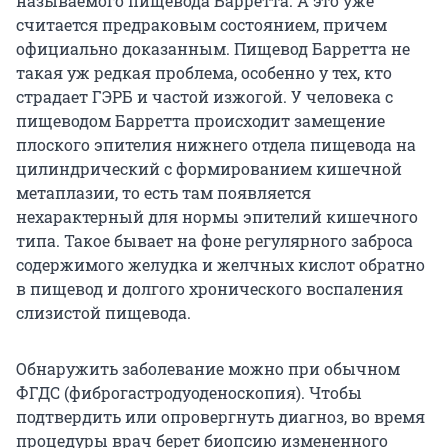
называемого пищевода Барретта. А это уже
считается предраковым состоянием, причем
официально доказанным. Пищевод Барретта не
такая уж редкая проблема, особенно у тех, кто
страдает ГЭРБ и частой изжогой. У человека с
пищеводом Барретта происходит замещение
плоского эпителия нижнего отдела пищевода на
цилиндрический с формированием кишечной
метаплазии, то есть там появляется
нехарактерный для нормы эпителий кишечного
типа. Такое бывает на фоне регулярного заброса
содержимого желудка и желчных кислот обратно
в пищевод и долгого хронического воспаления
слизистой пищевода.
Обнаружить заболевание можно при обычном
ФГДС (фиброгастродуоденоскопия). Чтобы
подтвердить или опровергнуть диагноз, во время
процедуры врач берет биопсию измененного