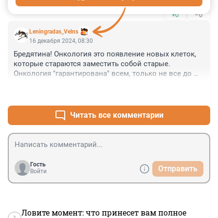
+0
–0
Leningradas_Velns
16 декабря 2024, 08:30
Бредятина! Онкология это появление новых клеток, 
которые стараются заместить собой старые. 
Онкология "гарантирована" всем, только не все до 
неё доживают. Ни курение, ни кофе, ни соленые 
+0
–0
огурцы, не могут стать причиной развития 
новообразований.
Читать все комментарии
Гость
Отправить
Войти
Ловите момент: что принесет вам полное