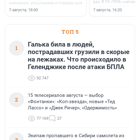
раз. В ГК «ПСК» напомни
компании, испытаниях и поводах для
появился праздник и к
осторожного оптимизма.
7 августа, 18:00
7 августа, 16:20
поменялась роль строит
ТОП 5
Галька била в людей,
1
пострадавших грузили в скорые
на лежаках. Что происходило в
Геленджике после атаки БПЛА
92 747
15 телесериалов августа — выбор
2
«Фонтанки»: «Коп-звезда», новые «Тед
Лассо» и «Джек Ричер», «Одержимость»
77 169
27
Экипаж пропавшего в Сибири самолета из
3