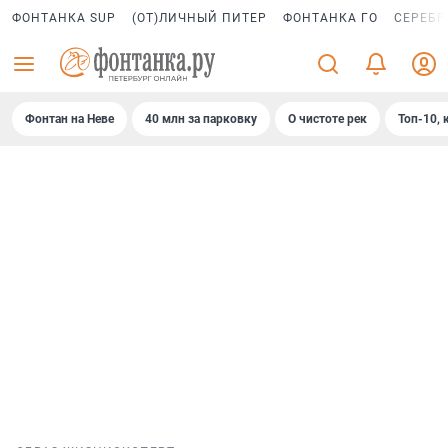
ФОНТАНКА SUP
(ОТ)ЛИЧНЫЙ ПИТЕР
ФОНТАНКА ГО
СЕРЕБР
Фонтан на Неве
40 млн за парковку
О чистоте рек
Топ-10, 