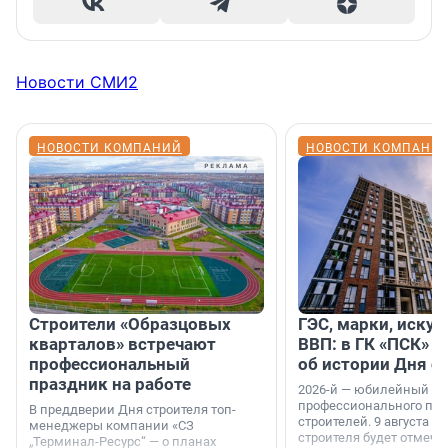
Новости СМИ2
НОВОСТИ КОМПАНИЙ
НОВОСТИ КОМПАНИ
Строители «Образцовых
ГЭС, марки, искус
кварталов» встречают
ВВП: в ГК «ПСК» р
профессиональный
об истории Дня с
праздник на работе
2026-й — юбилейный го
профессионального пр
В преддверии Дня строителя топ-
строителей. 9 августа 2
менеджеры компании «СЗ
строителя будет отмечат
„Терминал-Ресурс“ — о планах