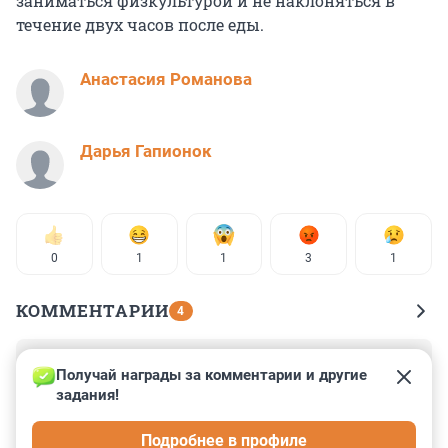
заниматься физкультурой и не наклоняться в
течение двух часов после еды.
Анастасия Романова
Дарья Гапионок
0
1
1
3
1
КОММЕНТАРИИ
4
Гость
16 декабря 2024, 10:05
Получай награды за комментарии и другие 
задания!
Мучает вопрос: насколько повышает риск онкологии 
добавление мяса механической обвалки во все 
Подробнее в профиле
мясные продукты, а также мясного клея?