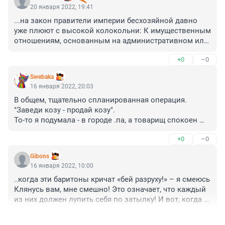
20 января 2022, 19:41
...на закон правители империи бесхозяйной давно 
уже плюют с высокой колокольни: К имущественным 
отношениям, основанным на административном или 
ином властном подчинении одной стороны другой, в 
+0
–0
том числе к налоговым и другим финансовым и 
административным отношениям, гражданское 
Swebaka
законодательство не применяется, если иное не 
16 января 2022, 20:03
предусмотрено законодательством- ч.3 ст.2 ГК РФ. 
В общем, тщательно спланированная операция. 

Это значит, что государственные и муниципальные 
"Заведи козу - продай козу". 

органы и их служащие, выполняющие публичные 
То-то я подумала - в городе .па, а товарищ спокоен 
функции, не обладают в этом статусе никакими 
как танк - что-то знает, чего не знаем мы....
гражданскими правами, а облечены только 
+0
–0
обязательствами перед гражданами по признанию, 
соблюдению и защите их прав, а не своих 
Gibons
корпоративных интересов- (Постановление КС РФ № 
16 января 2022, 10:00
8-П от 30.06.2006)
..когда эти баритоны кричат «бей разруху!» – я смеюсь 
Клянусь вам, мне смешно! Это означает, что каждый 
из них должен лупить себя по затылку! И вот, когда 
он вылупит из себя всякие галлюцинации и займётся 
+0
–0
чисткой сараев – прямым своим делом, – разруха 