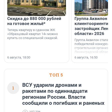
Скидка до 880 000 рублей
Группа Аквилон 
на готовое жильё*
клиентоориентир
застройщик Лени
Теперь квартиру в сданном ЖК
области» 2026
«Образцовый квартал 14» можно
купить со специальной скидкой.
Группа Аквилон стала 
победителей конкурса 
строительная организа
Ленинградской области 
номинации «Самый
6 августа, 18:00
6 августа, 16:50
клиентоориентированн
застройщик Ленинград
области».
ТОП 5
ВСУ ударили дронами и
1
ракетами по одиннадцати
регионам России. Власти
сообщили о погибших и раненых
107 236