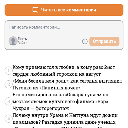
исчезнет сама собой. Двум богам служить нельзя! 
Это никому не удаётся, доктор, и тем более – людям, 
Читать все комментарии
которые, вообще отстав в развитии от европейцев 
лет на 200, до сих пор ещё не совсем уверенно 
застёгивают свои собственные штаны!.."профессор 
Преображенский
Гость
Отправить
Войти
Кому признаются в любви, а кому разобьют
1
сердце: любовный гороскоп на август
«Меня бесила моя роль»: как сегодня выглядит
2
Пуговка из «Папиных дочек»
Его номинировали на «Оскар»: гуляем по
3
местам съемок культового фильма «Вор»
Чухрая — фоторепортаж
Почему внутри Урана и Нептуна идут дожди
4
из алмазов? Разгадка удивила даже ученых