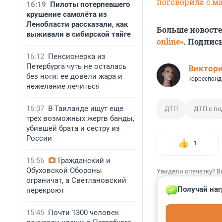
поговорила с м
16:19
Пилоты потерпевшего
крушение самолёта из
Ленобласти рассказали, как
Больше новост
выживали в сибирской тайге
online»
. Подпис
16:12
Пенсионерка из
Петербурга чуть не осталась
Виктор
без ноги: ее довели жара и
корреспонд
нежелание лечиться
16:07
В Таиланде ищут еще
ДТП
ДТП с по
трех возможных жертв банды,
убившей брата и сестру из
России
1
15:56
Гражданский и
Обуховской Обороны
Увидели опечатку? В
ограничат, а Светлановский
Получай наг
перекроют
15:45
Почти 1300 человек