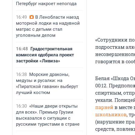
Петербург накроет непогода
16:49
В Ленобласти наезд
моторной лодки на надувной
матрас с детьми стал
уголовным делом
«Сотрудники по
подросткам алк
16:48
Градостроительная
несовершенноле
комиссия одобрила проект
застройки «Ливиза»
говорится в со
16:38
Морские драконы,
Белая «Шкода О
медузы и русалки: на
00:12. Предпол
«Пиратской гавани» выберут
спиртным, отпр
лучший костюм
уехали. Полице
16:30
«Наши двери открыты
парней
в месте
для всех». Премьер Грузии
школьников
, т
высказался о ситуации с
(нарушение пра
русскими туристами в стране
средств, повлек