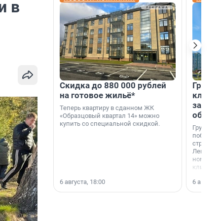
и в
Скидка до 880 000 рублей
Группа
на готовое жильё*
клиен
застро
Теперь квартиру в сданном ЖК
област
«Образцовый квартал 14» можно
купить со специальной скидкой.
Группа А
победите
строител
Ленингра
номинац
клиенто
застройщ
6 августа, 18:00
6 августа,
области»