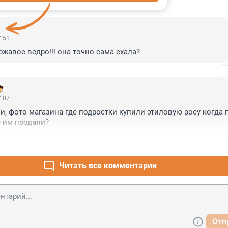
ИИ
5
7:51
ржавое ведро!!! она точно сама ехала?
7:07
и, фото магазина где подростки купили этиловую росу когда п
 им продали?
Читать все комментарии
Отп