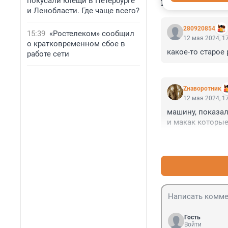
покусали клещи в Петербурге
КОММЕНТАР
и Ленобласти. Где чаще всего?
280920854
15:39
«Ростелеком» сообщил
12 мая 2024, 1
о кратковременном сбое в
какое-то старое 
работе сети
Zнаворотник
12 мая 2024, 1
машину, показал
и макак которые
Гость
Войти