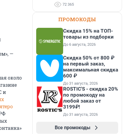
72 365
ПРОМОКОДЫ
Скидка 15% на ТОП-
товары из подборки
и
До 6 августа, 2026
м», —
Скидка 50% от 800 ₽
на первый заказ,
максимальная скидка
600 ₽
мая около
До 31 августа, 2026
агазине
ROSTIC'S - скидка 20%
С и
по промокоду на
их
любой заказ от
ятеро
3199₽!
 РФ
До 31 августа, 2026
ных
Все промокоды
Фонтанка»