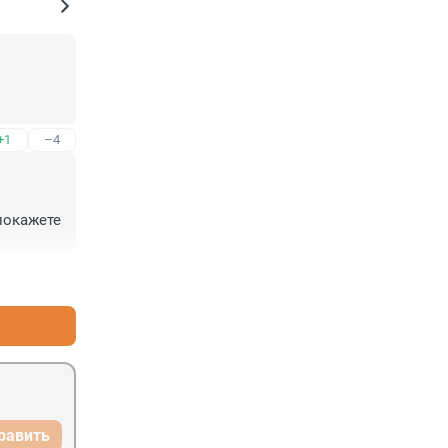
+1
–4
окажете 
+3
–3
равить