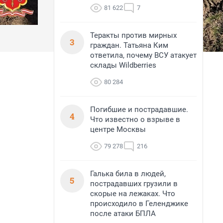
81 622
7
Теракты против мирных
3
граждан. Татьяна Ким
ответила, почему ВСУ атакует
склады Wildberries
80 284
Погибшие и пострадавшие.
4
Что известно о взрыве в
центре Москвы
79 278
216
Галька била в людей,
5
пострадавших грузили в
скорые на лежаках. Что
происходило в Геленджике
после атаки БПЛА