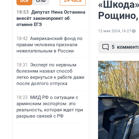
Все
СПБ
24 часа
«Шкода»,
18:53
Депутат Нина Останина
Рощино,
внесёт законопроект об
отмене ЕГЭ
12 мая 2024, 16:27
18:42
Американский фонд по
правам человека признали
5
коммент
нежелательным в России
18:31
Эксперт по нервным
болезням назвал способ
легко вернуться к работе даже
после долгого отпуска
18:23
МИД РФ о ситуации с
армянским экспортом: это
реальность, которая ждет при
разрыве связей с РФ