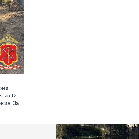
фии
очью 12
ния. За