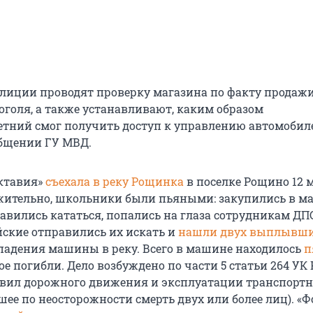
лиции проводят проверку магазина по факту продаж
оголя, а также устанавливают, каким образом
тний смог получить доступ к управлению автомобиле
общении ГУ МВД.
ктавия»
съехала в реку Рощинка
в поселке Рощино 12 
ожительно, школьники были пьяными: закупились в м
авились кататься, попались на глаза сотрудникам ДП
йские отправились их искать и
нашли двух выплывш
 падения машины в реку. Всего в машине находилось
п
рое погибли. Дело возбуждено по части 5 статьи 264 УК
вил дорожного движения и эксплуатации транспорт
шее по неосторожности смерть двух или более лиц). «