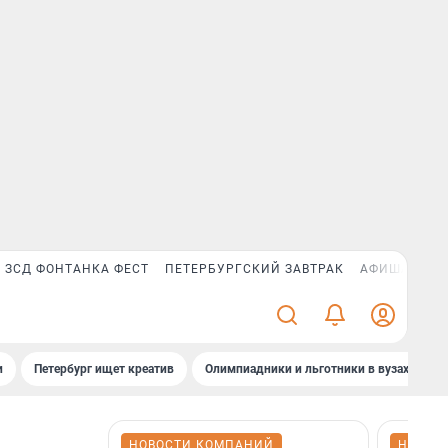
ЗСД ФОНТАНКА ФЕСТ
ПЕТЕРБУРГСКИЙ ЗАВТРАК
АФИША PLUS
и
Петербург ищет креатив
Олимпиадники и льготники в вузах СПб
НОВОСТИ КОМПАНИЙ
НОВОС