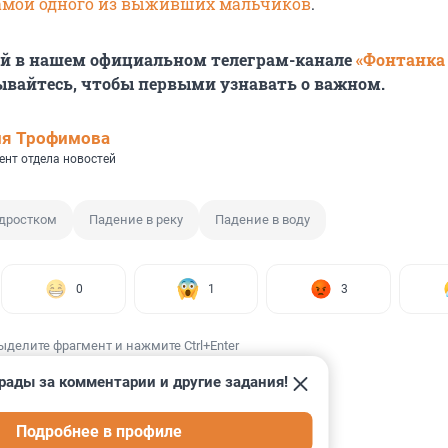
амой одного из выживших мальчиков
.
ей в нашем официальном телеграм-канале
«Фонтанка
ывайтесь, чтобы первыми узнавать о важном.
ия Трофимова
ент отдела новостей
дростком
Падение в реку
Падение в воду
0
1
3
ыделите фрагмент и нажмите Ctrl+Enter
рады за комментарии и другие задания!
Подробнее в профиле