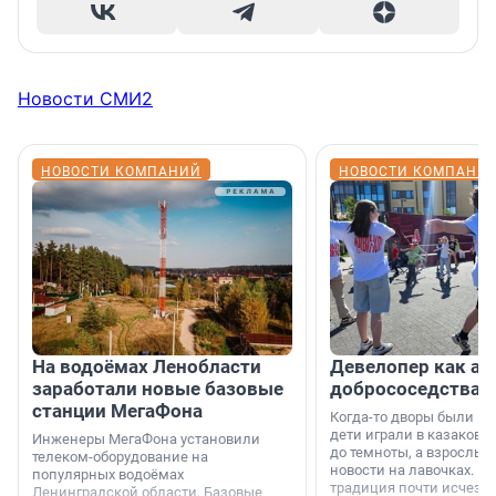
Новости СМИ2
НОВОСТИ КОМПАНИЙ
НОВОСТИ КОМПАНИ
На водоёмах Ленобласти
Девелопер как ар
заработали новые базовые
добрососедства
станции МегаФона
Когда-то дворы были ме
дети играли в казаков-
Инженеры МегаФона установили
до темноты, а взрослые
телеком-оборудование на
новости на лавочках. В 1
популярных водоёмах
традиция почти исчезл
Ленинградской области. Базовые