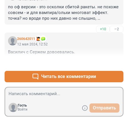
по оф версии - это осколки сбитой ракеты. не похоже 
совсем - и для вампира/ольхи многоват эффект. 
точка? но вроде про них давно не слышно, 
закончились они. бонба опять сошла нештатно?
+10
–2
260642011
12 мая 2024, 12:52
Василич с Сержем довоевались.
+16
–3
Читать все комментарии
Гость
Отправить
Войти