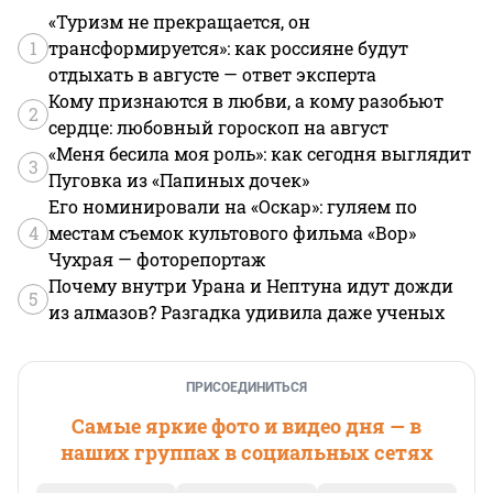
«Туризм не прекращается, он
1
трансформируется»: как россияне будут
отдыхать в августе — ответ эксперта
Кому признаются в любви, а кому разобьют
2
сердце: любовный гороскоп на август
«Меня бесила моя роль»: как сегодня выглядит
3
Пуговка из «Папиных дочек»
Его номинировали на «Оскар»: гуляем по
4
местам съемок культового фильма «Вор»
Чухрая — фоторепортаж
Почему внутри Урана и Нептуна идут дожди
5
из алмазов? Разгадка удивила даже ученых
ПРИСОЕДИНИТЬСЯ
Самые яркие фото и видео дня — в
наших группах в социальных сетях