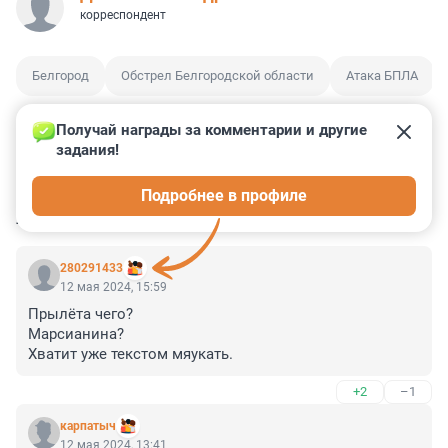
корреспондент
Белгород
Обстрел Белгородской области
Атака БПЛА
Получай награды за комментарии и другие 
задания!
0
0
1
2
5
Подробнее в профиле
КОММЕНТАРИИ
7
280291433
12 мая 2024, 15:59
Прылёта чего?

Марсианина?

Хватит уже текстом мяукать.
+2
–1
карпатыч
12 мая 2024, 13:41