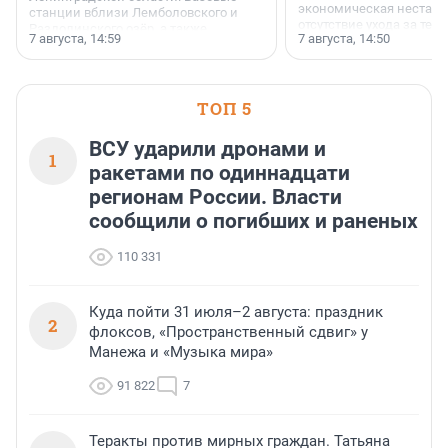
экономическая нестаби
станции вблизи Лемболовского и
отсутствие ухода за те
Раздолинского озёр, а также
7 августа, 14:59
7 августа, 14:50
сделали своё дело.
недалеко от Большого Тосненского
водопада.
ТОП 5
ВСУ ударили дронами и
1
ракетами по одиннадцати
регионам России. Власти
сообщили о погибших и раненых
110 331
Куда пойти 31 июля–2 августа: праздник
2
флоксов, «Пространственный сдвиг» у
Манежа и «Музыка мира»
91 822
7
Теракты против мирных граждан. Татьяна