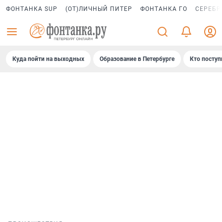
ФОНТАНКА SUP
(ОТ)ЛИЧНЫЙ ПИТЕР
ФОНТАНКА ГО
СЕРЕБР
Куда пойти на выходных
Образование в Петербурге
Кто поступ