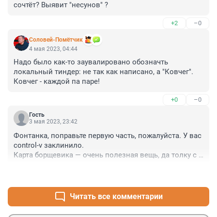
сочтёт? Выявит "несунов" ?
+2
–0
Соловей-Помётчик
4 мая 2023, 04:44
Надо было как-то заувалировано обозначть 
локальный тиндер: не так как написано, а "Ковчег".

Ковчег - каждой па паре!
+0
–0
Гость
3 мая 2023, 23:42
Фонтанка, поправьте первую часть, пожалуйста. У вас 
control-v заклинило.

Карта борщевика — очень полезная вещь, да толку с 
нее? Администрация Нового Девяткина и 
+2
–0
Кузьмолова не в курсе без карты, что у них даже 
вдоль шоссе растет буйным цветом? Как-то не 
помогает карта. А в 500 метрах от метро Парнас — 
Читать все комментарии
тоже карта нужна, чтобы увидели борщевик, в том 
числе директор филиала Леруа Мерлен?