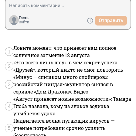
Гость
Отправить
Войти
Ловите момент: что принесет вам полное
1
солнечное затмение 12 августа
«Это всего лишь шоу»: в чем секрет успеха
2
«Друзей», который никто не смог повторить
«Минус — слишком много спойлеров»:
3
российский ниндзя-скульптор снялся в
сериале «Дом Дракона». Видео
«Август принесет новые возможности»: Тамара
4
Глоба назвала, кому из знаков зодиака
улыбнется удача
Надвигается волна пугающих вирусов —
5
ученые потребовали срочно усилить
безопасность