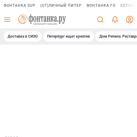
ФОНТАНКА SUP
(ОТ)ЛИЧНЫЙ ПИТЕР
ФОНТАНКА ГО
СЕРЕБР
Доставка в СИЗО
Петербург ищет креатив
Дом Репина. Реставр