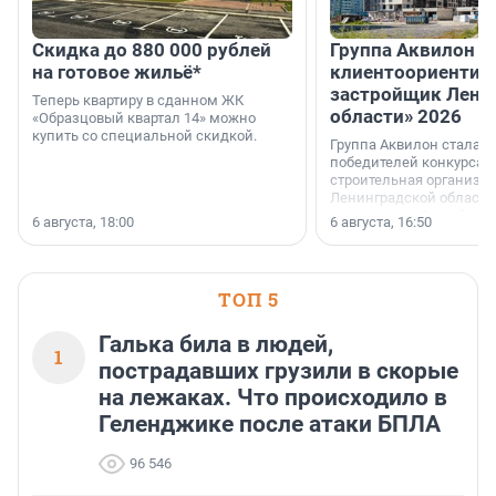
Скидка до 880 000 рублей
Группа Аквилон 
на готовое жильё*
клиентоориентир
застройщик Лени
Теперь квартиру в сданном ЖК
области» 2026
«Образцовый квартал 14» можно
купить со специальной скидкой.
Группа Аквилон стала 
победителей конкурса 
строительная организа
Ленинградской области 
номинации «Самый
6 августа, 18:00
6 августа, 16:50
клиентоориентированн
застройщик Ленинград
области».
ТОП 5
Галька била в людей,
1
пострадавших грузили в скорые
на лежаках. Что происходило в
Геленджике после атаки БПЛА
96 546