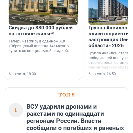
Скидка до 880 000 рублей
Группа Аквилон 
на готовое жильё*
клиентоориентир
застройщик Лени
Теперь квартиру в сданном ЖК
области» 2026
«Образцовый квартал 14» можно
купить со специальной скидкой.
Группа Аквилон стала 
победителей конкурса 
строительная организа
Ленинградской области 
номинации «Самый
6 августа, 18:00
6 августа, 16:50
клиентоориентированн
застройщик Ленинград
области».
ТОП 5
ВСУ ударили дронами и
1
ракетами по одиннадцати
регионам России. Власти
сообщили о погибших и раненых