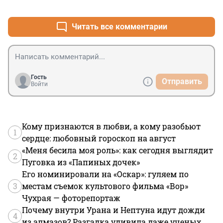
+0
–0
минимальные бюрократические препоны, защита 
лишний раз подтверждает об уровне руководства:(
интеллектуальных прав и тд.

Читать все комментарии
Ничего этого российское государство предложить 
бизнесу не может и даже не собирается.
Гость
Отправить
Войти
Кому признаются в любви, а кому разобьют
1
сердце: любовный гороскоп на август
«Меня бесила моя роль»: как сегодня выглядит
2
Пуговка из «Папиных дочек»
Его номинировали на «Оскар»: гуляем по
3
местам съемок культового фильма «Вор»
Чухрая — фоторепортаж
Почему внутри Урана и Нептуна идут дожди
4
из алмазов? Разгадка удивила даже ученых