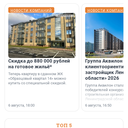
НОВОСТИ КОМПАНИЙ
НОВОСТИ КОМПАНИ
Скидка до 880 000 рублей
Группа Аквилон 
на готовое жильё*
клиентоориентир
застройщик Лени
Теперь квартиру в сданном ЖК
области» 2026
«Образцовый квартал 14» можно
купить со специальной скидкой.
Группа Аквилон стала 
победителей конкурса 
строительная организа
Ленинградской области 
номинации «Самый
6 августа, 18:00
6 августа, 16:50
клиентоориентированн
застройщик Ленинград
области».
ТОП 5