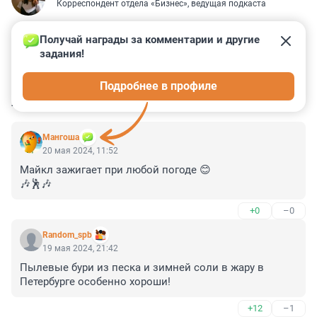
Корреспондент отдела «Бизнес», ведущая подкаста
Получай награды за комментарии и другие 
задания!
8
0
5
2
0
Подробнее в профиле
КОММЕНТАРИИ
6
Мангоша
20 мая 2024, 11:52
Майкл зажигает при любой погоде 😊

🎶🕺🎶
+0
–0
Random_spb
19 мая 2024, 21:42
Пылевые бури из песка и зимней соли в жару в 
Петербурге особенно хороши!
+12
–1