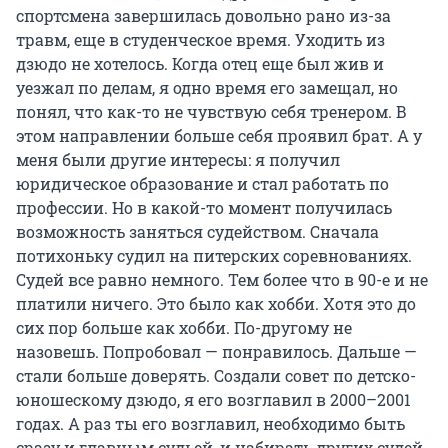
спортсмена завершилась довольно рано из-за
травм, еще в студенческое время. Уходить из
дзюдо не хотелось. Когда отец еще был жив и
уезжал по делам, я одно время его замещал, но
понял, что как-то не чувствую себя тренером. В
этом направлении больше себя проявил брат. А у
меня были другие интересы: я получил
юридическое образование и стал работать по
профессии. Но в какой-то момент получилась
возможность заняться судейством. Сначала
потихоньку судил на питерских соревнованиях.
Судей все равно немного. Тем более что в 90-е и не
платили ничего. Это было как хобби. Хотя это до
сих пор больше как хобби. По-другому не
назовешь. Попробовал — понравилось. Дальше —
стали больше доверять. Создали совет по детско-
юношескому дзюдо, я его возглавил в 2000–2001
годах. А раз ты его возглавил, необходимо быть
сразу и главным судьей, и набирать других судей.