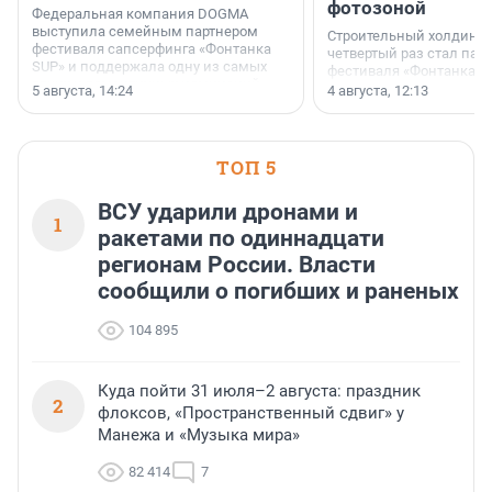
фотозоной
Федеральная компания DOGMA
выступила семейным партнером
Строительный холдинг 
фестиваля сапсерфинга «Фонтанка
четвертый раз стал пар
SUP» и поддержала одну из самых
фестиваля «Фонтанка S
ярких и романтичных номинаций —
раз компания стремится
5 августа, 14:24
4 августа, 12:13
«SUP-свадьба».
привезти корпоративну
и подарить настоящий 
посетителям фестиваля
необычной фотозоне.
ТОП 5
ВСУ ударили дронами и
1
ракетами по одиннадцати
регионам России. Власти
сообщили о погибших и раненых
104 895
Куда пойти 31 июля–2 августа: праздник
2
флоксов, «Пространственный сдвиг» у
Манежа и «Музыка мира»
82 414
7