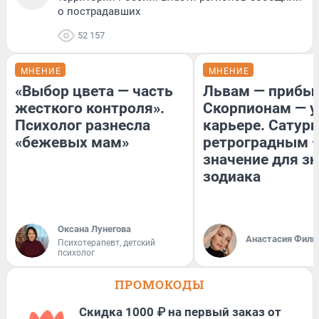
о пострадавших
52 157
МНЕНИЕ
МНЕНИЕ
«Выбор цвета — часть
Львам — прибыл
жесткого контроля».
Скорпионам — у
Психолог разнесла
карьере. Сатурн
«бежевых мам»
ретроградным 
значение для з
зодиака
Оксана Лунегова
Анастасия Фили
Психотерапевт, детский
психолог
ПРОМОКОДЫ
Скидка 1000 ₽ на первый заказ от