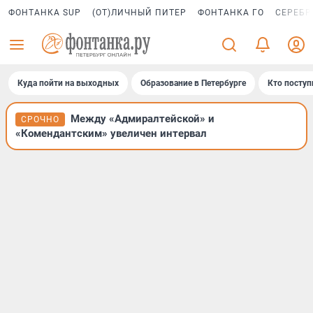
ФОНТАНКА SUP
(ОТ)ЛИЧНЫЙ ПИТЕР
ФОНТАНКА ГО
СЕРЕБР
Куда пойти на выходных
Образование в Петербурге
Кто поступ
Между «Адмиралтейской» и
СРОЧНО
«Комендантским» увеличен интервал