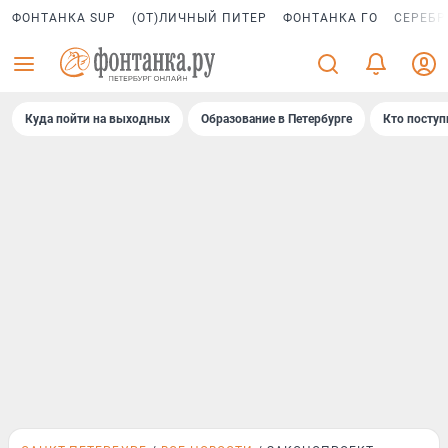
ФОНТАНКА SUP
(ОТ)ЛИЧНЫЙ ПИТЕР
ФОНТАНКА ГО
СЕРЕБР
Куда пойти на выходных
Образование в Петербурге
Кто поступ