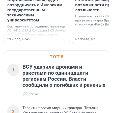
сотрудничать с Ижевским
возможности пр
государственным
лояльности
техническим
Группа компаний «КВС»
университетом
программу «Карта Друга
участников «Клуба Ваши
Соглашение о сотрудничестве между
АО «НПО „СЗРЦ Концерна ВКО „Алмаз
— Антей“ — Обуховский завод» и
ФГБОУ ВО «Ижевский
29 июля, 13:46
5 августа, 18:13
государственный технический
университет имени М. Т.
Калашникова» (ИжГТУ) было
подписано 17 июля 2026 года в
ТОП 5
Ситуационном центре Правительства
Москвы.
ВСУ ударили дронами и
1
ракетами по одиннадцати
регионам России. Власти
сообщили о погибших и раненых
99 873
Теракты против мирных граждан. Татьяна
2