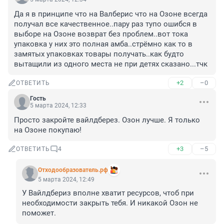
Да я в принципе что на Валберис что на Озоне всегда 
получал все качественное..пару раз тупо ошибся в 
выборе на Озоне возврат без проблем..вот тока 
упаковка у них это полная амба..стрёмно как то в 
замятых упаковках товары получать..как будто 
вытащили из одного места не при детях сказано...тчк
+2
–0
ОТВЕТИТЬ
Гость
5 марта 2024, 12:33
Просто закройте вайлдберез. Озон лучше. Я только 
на Озоне покупаю!
+3
–5
ОТВЕТИТЬ
4
Отходообразователь.рф
5 марта 2024, 12:49
У Вайлдбериз вполне хватит ресурсов, чтоб при 
необходимости закрыть тебя. И никакой Озон не 
поможет.