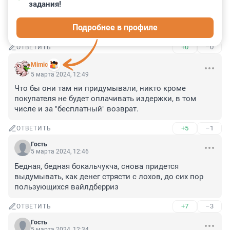
задания!
Гость
5 марта 2024, 13:12
Подробнее в профиле
Правильно, надо прижать всяких селлеров.
+0
–0
ОТВЕТИТЬ
Mimic
5 марта 2024, 12:49
Что бы они там ни придумывали, никто кроме 
покупателя не будет оплачивать издержки, в том 
числе и за "бесплатный" возврат.
+5
–1
ОТВЕТИТЬ
Гость
5 марта 2024, 12:46
Бедная, бедная бокальчукча, снова придется 
выдумывать, как денег стрясти с лохов, до сих пор 
пользующихся вайлдберриз
+7
–3
ОТВЕТИТЬ
Гость
5 марта 2024, 12:34