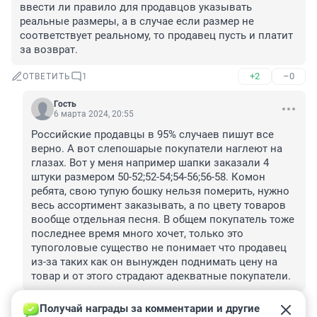
ввести ли правило для продавцов указывать 
реальные размеры, а в случае если размер не 
соответствует реальному, то продавец пусть и платит 
за возврат.
+2
–0
ОТВЕТИТЬ
1
Гость
6 марта 2024, 20:55
Российские продавцы в 95% случаев пишут все 
верно. А вот слепошарые покупатели наглеют на 
глазах. Вот у меня например шапки заказали 4 
штуки размером 50-52;52-54;54-56;56-58. Комон 
ребята, свою тупую бошку нельзя померить, нужно 
весь ассортимент заказывать, а по цвету товаров 
вообще отдельная песня. В общем покупатель тоже 
последнее время много хочет, только это 
тупоголовые существо не понимает что продавец 
из-за таких как он вынужден поднимать цену на 
товар и от этого страдают адекватные покупатели.
+0
–0
ОТВЕТИТЬ
Получай награды за комментарии и другие 