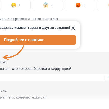
1
0
3
ыделите фрагмент и нажмите Ctrl+Enter
рады за комментарии и другие задания!
Подробнее в профиле
ИИ
18
20:46
ьная - это которая борется с коррупцией
18:52
ая" это, конечно, едрисня.