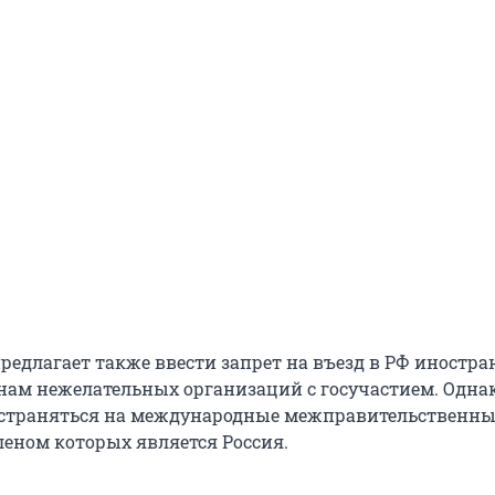
предлагает также ввести запрет на въезд в РФ иностр
ам нежелательных организаций с госучастием. Однак
остраняться на международные межправительственны
леном которых является Россия.