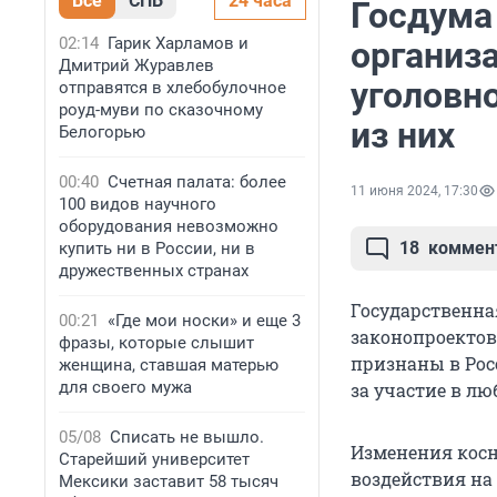
Все
СПБ
24 часа
Госдума
02:14
Гарик Харламов и
организа
Дмитрий Журавлев
уголовно
отправятся в хлебобулочное
роуд-муви по сказочному
из них
Белогорью
00:40
Счетная палата: более
11 июня 2024, 17:30
100 видов научного
оборудования невозможно
18
коммен
купить ни в России, ни в
дружественных странах
Государственна
00:21
«Где мои носки» и еще 3
законопроектов
фразы, которые слышит
признаны в Рос
женщина, ставшая матерью
для своего мужа
за участие в лю
05/08
Списать не вышло.
Изменения косн
Старейший университет
воздействия на
Мексики заставит 58 тысяч