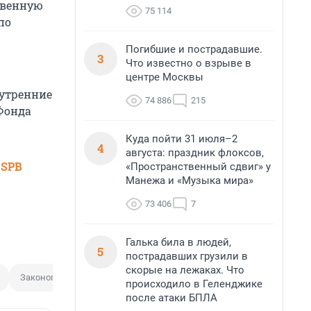
твенную
75 114
по
Погибшие и пострадавшие.
3
Что известно о взрыве в
центре Москвы
нутренние
74 886
215
Фонда
Куда пойти 31 июля–2
4
августа: праздник флоксов,
 SPB
«Пространственный сдвиг» у
Манежа и «Музыка мира»
73 406
7
Галька била в людей,
5
пострадавших грузили в
скорые на лежаках. Что
Законопроект
происходило в Геленджике
после атаки БПЛА