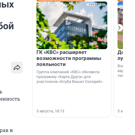
ных
бой
ГК «КВС» расширяет
Дом ил
возможности программы
лучше 
лояльности
Взвешива
варианто
Группа компаний «КВС» обновила
лишнего 
программу «Карта Друга» для
участников «Клуба Ваших Соседей».
ь
венность
5 августа, 18:13
5 августа,
рав и