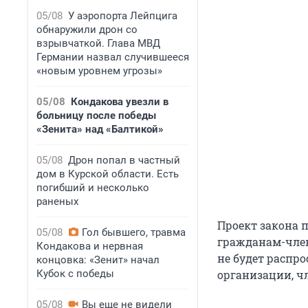
05/08
У аэропорта Лейпцига
обнаружили дрон со
взрывчаткой. Глава МВД
Германии назвал случившееся
«новым уровнем угрозы»
05/08
Кондакова увезли в
больницу после победы
«Зенита» над «Балтикой»
05/08
Дрон попал в частный
дом в Курской области. Есть
погибший и несколько
раненых
Проект закона 
05/08
Гол бывшего, травма
гражданам-член
Кондакова и нервная
не будет распр
концовка: «Зенит» начал
Кубок с победы
организации, ч
05/08
Вы еще не видели