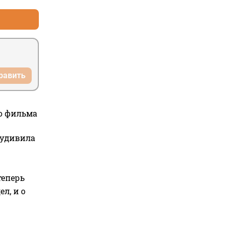
равить
го фильма
 удивила
теперь
л, и о