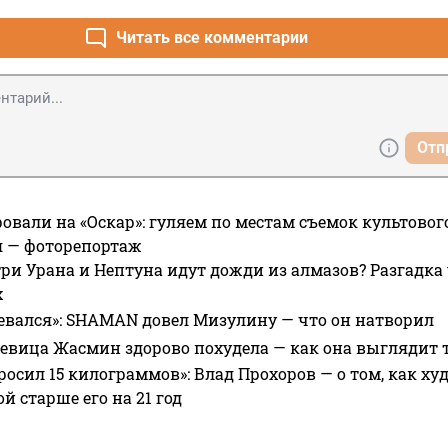
Читать все комментарии
Отп
овали на «Оскар»: гуляем по местам съемок культово
я — фоторепортаж
ри Урана и Нептуна идут дожди из алмазов? Разгадка
х
евался»: SHAMAN довел Мизулину — что он натворил
 певица Жасмин здорово похудела — как она выглядит 
росил 15 килограммов»: Влад Прохоров — о том, как худе
 старше его на 21 год