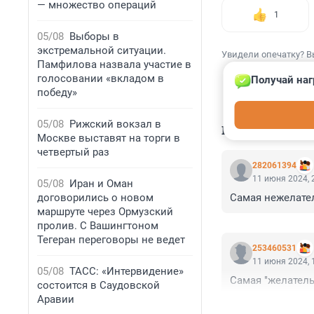
— множество операций
1
05/08
Выборы в
экстремальной ситуации.
Увидели опечатку? В
Памфилова назвала участие в
голосовании «вкладом в
Получай наг
победу»
05/08
Рижский вокзал в
КОММЕНТАР
Москве выставят на торги в
четвертый раз
282061394
11 июня 2024, 
05/08
Иран и Оман
договорились о новом
Самая нежелател
маршруте через Ормузский
пролив. С Вашингтоном
Тегеран переговоры не ведет
253460531
11 июня 2024, 
05/08
ТАСС: «Интервидение»
Самая "желательн
состоится в Саудовской
Аравии