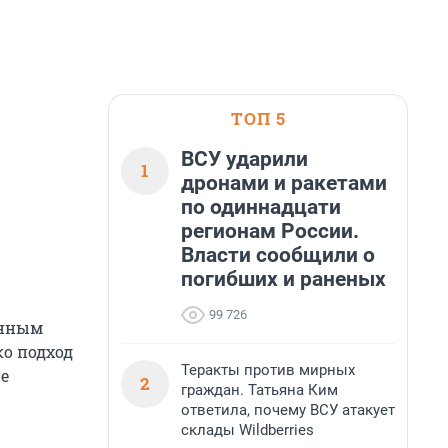
ТОП 5
ВСУ ударили
1
дронами и ракетами
по одиннадцати
регионам России.
Власти сообщили о
погибших и раненых
99 726
анным
о подход
Теракты против мирных
е
2
граждан. Татьяна Ким
ответила, почему ВСУ атакует
склады Wildberries