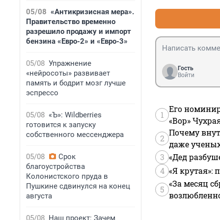
05/08
«Антикризисная мера».
Правительство временно
разрешило продажу и импорт
бензина «Евро-2» и «Евро-3»
05/08
Упражнение
Гость
«нейросоты» развивает
Войти
память и бодрит мозг лучше
эспрессо
Его номинир
1
05/08
«Ъ»: Wildberries
«Вор» Чухра
готовится к запуску
Почему внут
собственного мессенджера
2
даже учены
3
«Дед разбуш
05/08
Срок
благоустройства
4
«Я крутая»:
Колонистского пруда в
«За месяц сб
Пушкине сдвинулся на конец
5
возлюбленной
августа
05/08
Наш проект: Зачем