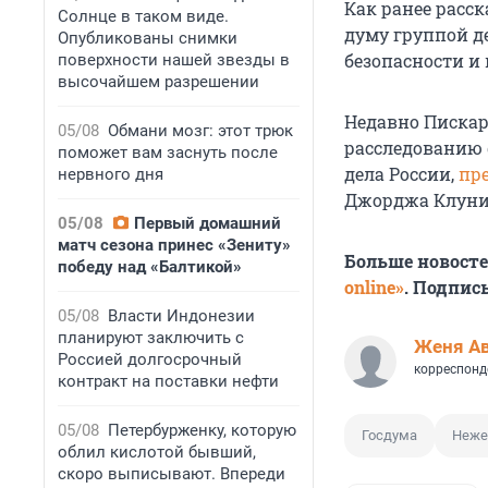
Как ранее расс
Солнце в таком виде.
думу группой де
Опубликованы снимки
безопасности и
поверхности нашей звезды в
высочайшем разрешении
Недавно Пискар
05/08
Обмани мозг: этот трюк
расследованию 
поможет вам заснуть после
дела России,
пр
нервного дня
Джорджа Клуни 
05/08
Первый домашний
матч сезона принес «Зениту»
Больше новост
победу над «Балтикой»
online»
. Подпис
05/08
Власти Индонезии
планируют заключить с
Женя А
Россией долгосрочный
корреспонд
контракт на поставки нефти
05/08
Петербурженку, которую
Госдума
Неже
облил кислотой бывший,
скоро выписывают. Впереди