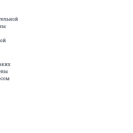
тельной
аны
ной
аких
ены
осом