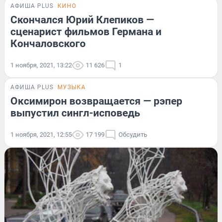
АФИША PLUS
КИНО
Скончался Юрий Клепиков —
сценарист фильмов Германа и
Кончаловского
1 ноября, 2021, 13:22
11 626
1
АФИША PLUS
МУЗЫКА
Оксимирон возвращается — рэпер
выпустил сингл-исповедь
1 ноября, 2021, 12:55
17 199
Обсудить