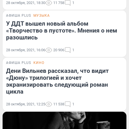
28 октября, 2021, 18:30
11 758
1
АФИША PLUS
МУЗЫКА
У ДДТ вышел новый альбом
«Творчество в пустоте». Мнения о нем
разошлись
28 октября, 2021, 16:06
20 906
1
АФИША PLUS
КИНО
Дени Вильнев рассказал, что видит
«Дюну» трилогией и хочет
экранизировать следующий роман
цикла
28 октября, 2021, 12:25
11 538
1