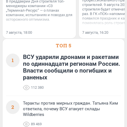
профессионального пра
В преддверии Дня строителя топ-
строителей. 9 августа 202
менеджеры компании «СЗ
строителя будет отмечать
„Терминал-Ресурс“ — о планах
раз. В ГК «ПСК» напомнил
компании, испытаниях и поводах для
появился праздник и как
осторожного оптимизма.
поменялась роль строите
7 августа, 18:00
7 августа, 16:20
ТОП 5
ВСУ ударили дронами и ракетами
1
по одиннадцати регионам России.
Власти сообщили о погибших и
раненых
112 380
Теракты против мирных граждан. Татьяна Ким
2
ответила, почему ВСУ атакует склады
Wildberries
89 469