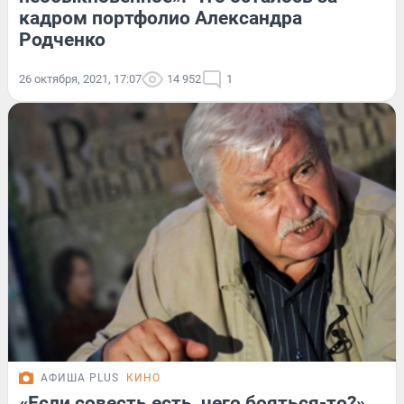
кадром портфолио Александра
Родченко
26 октября, 2021, 17:07
14 952
1
АФИША PLUS
КИНО
«Если совесть есть, чего бояться-то?»