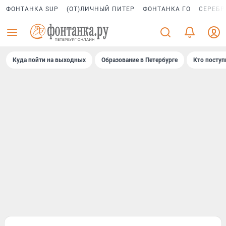
ФОНТАНКА SUP
(ОТ)ЛИЧНЫЙ ПИТЕР
ФОНТАНКА ГО
СЕРЕБР
Куда пойти на выходных
Образование в Петербурге
Кто поступ