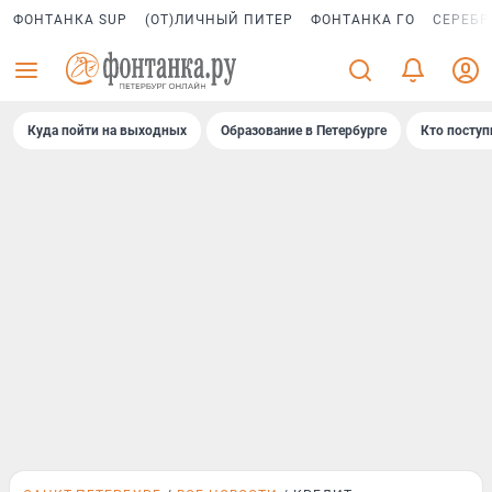
ФОНТАНКА SUP
(ОТ)ЛИЧНЫЙ ПИТЕР
ФОНТАНКА ГО
СЕРЕБР
Куда пойти на выходных
Образование в Петербурге
Кто поступ