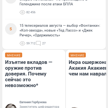
Геленджике после атаки БПЛА
82 456
15 телесериалов августа — выбор «Фонтанки»:
5
«Коп-звезда», новые «Тед Лассо» и «Джек
Ричер», «Одержимость»
59 712
27
МНЕНИЕ
МНЕНИЕ
Изъятие вкладов —
Икра ошержона
оружие против
Акакия Акакиев
доверия. Почему
чем нам наврал
сейчас это
невозможно*
Евгения Горбунова
Заместитель шеф-редактора