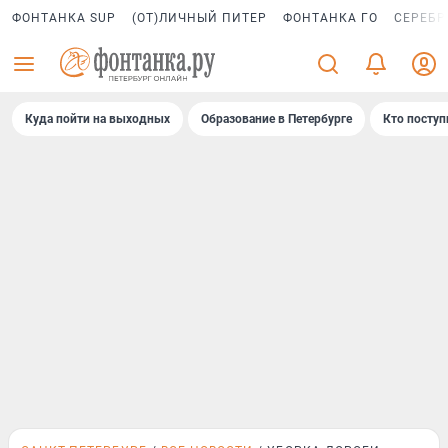
ФОНТАНКА SUP
(ОТ)ЛИЧНЫЙ ПИТЕР
ФОНТАНКА ГО
СЕРЕБР
Куда пойти на выходных
Образование в Петербурге
Кто поступ