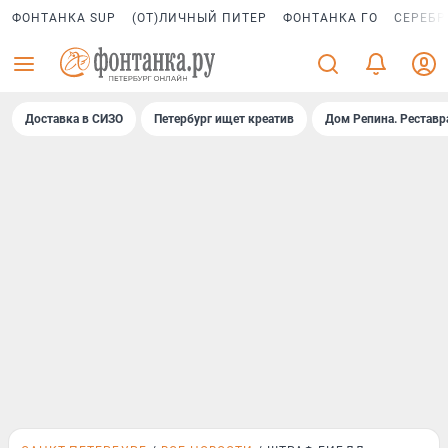
ФОНТАНКА SUP
(ОТ)ЛИЧНЫЙ ПИТЕР
ФОНТАНКА ГО
СЕРЕБР
Доставка в СИЗО
Петербург ищет креатив
Дом Репина. Реставр