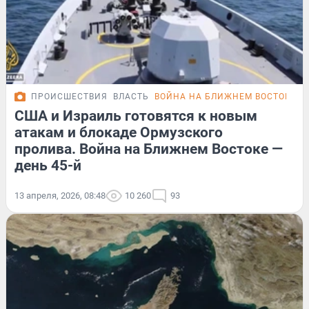
ПРОИСШЕСТВИЯ
ВЛАСТЬ
ВОЙНА НА БЛИЖНЕМ ВОСТОКЕ
Х
США и Израиль готовятся к новым
атакам и блокаде Ормузского
пролива. Война на Ближнем Востоке —
день 45-й
13 апреля, 2026, 08:48
10 260
93