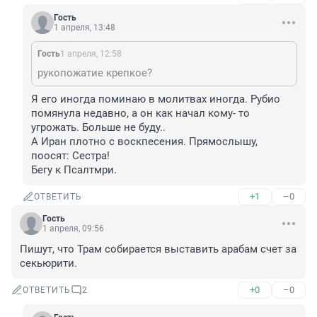
Гость
1 апреля, 13:48
Гость
1 апреля, 12:58
рукопожатие крепкое?
Я его иногда поминаю в молитвах иногда. Рубио 
помянула недавно, а он как начал кому- то 
угрожать. Больше не буду.. 

А Иран плотно с воскпесения. Прямослышу, 
поосят: Сестра! 

Бегу к Псалтмри.
+1
–0
ОТВЕТИТЬ
Гость
1 апреля, 09:56
Пишут, что Трам собирается выставить арабам счет за 
секьюрити.
+0
–0
ОТВЕТИТЬ
2