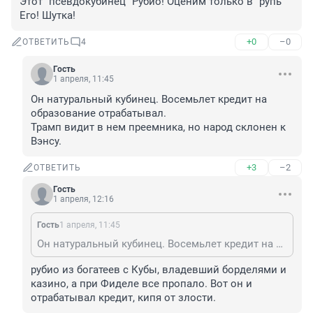
Этот "псевдокубинец" Рубио! Оценим только в "рупь" 
Его! Шутка!
+0
–0
ОТВЕТИТЬ
4
Гость
1 апреля, 11:45
Он натуральный кубинец. Восемьлет кредит на 
образование отрабатывал. 

Трамп видит в нем преемника, но народ склонен к 
Вэнсу.
+3
–2
ОТВЕТИТЬ
Гость
1 апреля, 12:16
Гость
1 апреля, 11:45
Он натуральный кубинец. Восемьлет кредит на образование отрабатывал. Трамп видит в нем преемника, но народ склонен к Вэнсу.
рубио из богатеев с Кубы, владевший борделями и 
казино, а при Фиделе все пропало. Вот он и 
отрабатывал кредит, кипя от злости.