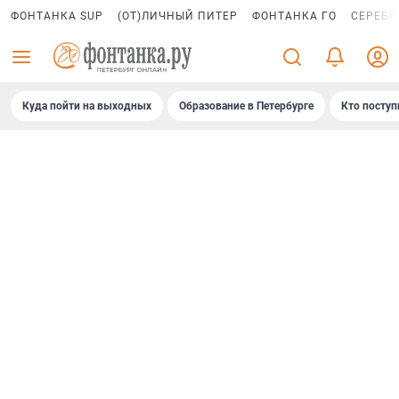
ФОНТАНКА SUP
(ОТ)ЛИЧНЫЙ ПИТЕР
ФОНТАНКА ГО
СЕРЕБР
Куда пойти на выходных
Образование в Петербурге
Кто поступ