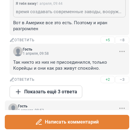
Я тебя вижу
1 апреля, 09:44
время создавать современные заводы, вооружить армию прошло!!! противопоставить противнику нечего--кроме Федя-роботов это фиаско.......
Вот в Америке все это есть. Поэтому и иран 
разгромлен
+5
–8
ОТВЕТИТЬ
Гость
1 апреля, 09:58
Так никто из них не присоединился, только 
Корейцы и они как раз живут спокойно.
+2
–3
ОТВЕТИТЬ
Показать ещё 3 ответа
Гость
1 апреля, 08:53
Иран сдается. А все потому что наши мальчики уже у 
Написать комментарий
этого острова.