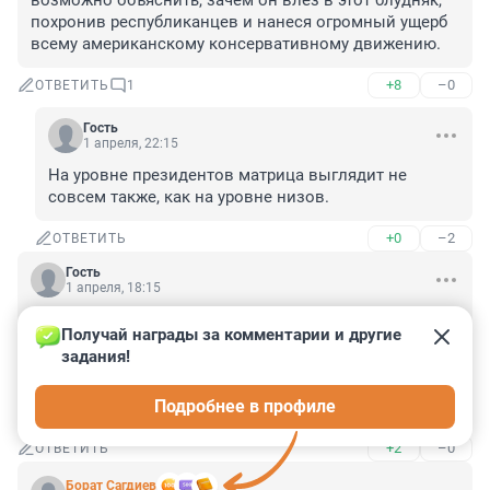
возможно объяснить, зачем он влез в этот блудняк, 
похронив республиканцев и нанеся огромный ущерб 
всему американскому консервативному движению.
+8
–0
ОТВЕТИТЬ
1
Гость
1 апреля, 22:15
На уровне президентов матрица выглядит не 
совсем также, как на уровне низов.
+0
–2
ОТВЕТИТЬ
Гость
1 апреля, 18:15
Трамп требует с арабов триллионы на операцию 
Получай награды за комментарии и другие 
против Ирана.

задания!
НАТО разваливается на глазах, точнее начинает 
разваливаться, а Трамп заявил что прорабатывает со 
Подробнее в профиле
своей администрацией вопрос выхода США из НАТО.
+2
–0
ОТВЕТИТЬ
Борат Сaгдиев