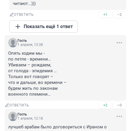
читают...)))
+1
–2
ОТВЕТИТЬ
Показать ещё 1 ответ
Гость
1 апреля, 13:38
Опять ходим мы -

по петле - времени…

Убиваем – рождаем,

от голода - эпидемия …

Только вот говорят –

что и дальше, во времени –

будем жить по законам

военного племени…
+2
–0
ОТВЕТИТЬ
Гость
1 апреля, 12:18
лучшеб арабам было договориться с Ираном о 