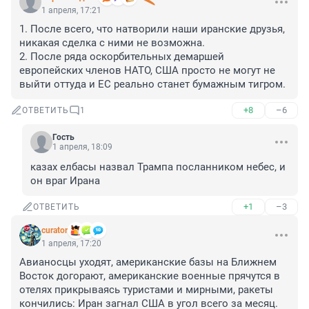
1 апреля, 17:21
1. После всего, что натворили наши иранские друзья, 
никакая сделка с ними не возможна. 

2. После ряда оскорбительных демаршей 
европейских членов НАТО, США просто не могут не 
выйти оттуда и ЕС реально станет бумажным тигром.
+8
–6
ОТВЕТИТЬ
1
Гость
1 апреля, 18:09
казах елбасы назвал Трампа посланником небес, и 
он враг Ирана
+1
–3
ОТВЕТИТЬ
curator
1 апреля, 17:20
Авианосцы уходят, американские базы на Ближнем 
Восток догорают, американские военные прячутся в 
отелях прикрываясь туристами и мирными, ракеты 
кончились: Иран загнал США в угол всего за месяц. 