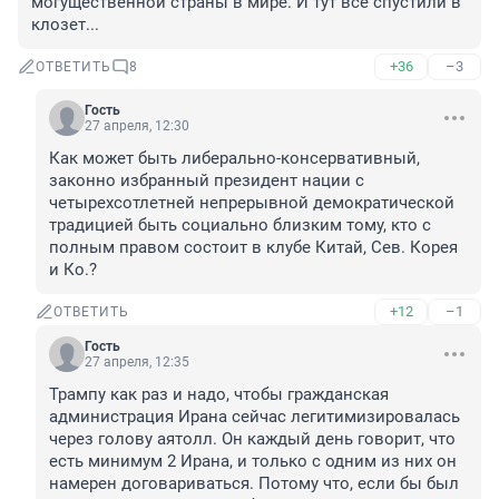
могущественной страны в мире. И тут все спустили в 
клозет...
+36
–3
ОТВЕТИТЬ
8
Гость
27 апреля, 12:30
Как может быть либерально-консервативный, 
законно избранный президент нации с 
четырехсотлетней непрерывной демократической 
традицией быть социально близким тому, кто с 
полным правом состоит в клубе Китай, Сев. Корея 
и Ко.?
+12
–1
ОТВЕТИТЬ
Гость
27 апреля, 12:35
Трампу как раз и надо, чтобы гражданская 
администрация Ирана сейчас легитимизировалась 
через голову аятолл. Он каждый день говорит, что 
есть минимум 2 Ирана, и только с одним из них он 
намерен договариваться. Потому что, если бы был 