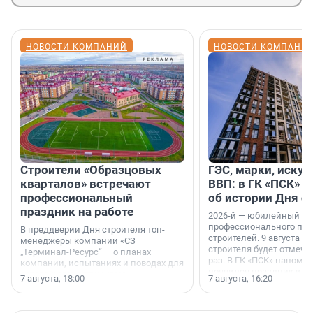
НОВОСТИ КОМПАНИЙ
НОВОСТИ КОМПАНИ
Строители «Образцовых
ГЭС, марки, искус
кварталов» встречают
ВВП: в ГК «ПСК» р
профессиональный
об истории Дня с
праздник на работе
2026-й — юбилейный го
профессионального пр
В преддверии Дня строителя топ-
строителей. 9 августа 2
менеджеры компании «СЗ
строителя будет отмечат
„Терминал-Ресурс“ — о планах
раз. В ГК «ПСК» напомни
компании, испытаниях и поводах для
появился праздник и к
осторожного оптимизма.
7 августа, 18:00
7 августа, 16:20
поменялась роль строит