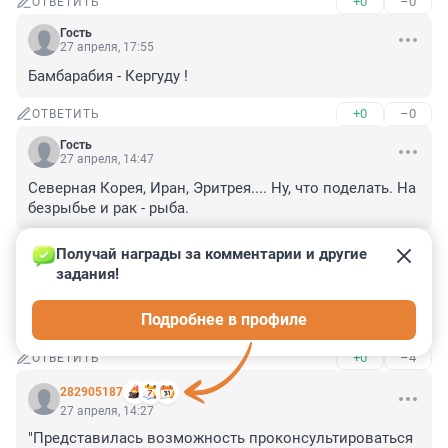
+0
–0
ОТВЕТИТЬ
Гость
27 апреля, 17:55
Бамбарабия - Кергуду !
+0
–0
ОТВЕТИТЬ
Гость
27 апреля, 14:47
Северная Корея, Иран, Эритрея.... Ну, что поделать. На 
безрыбье и рак - рыба.
+6
–0
ОТВЕТИТЬ
Получай награды за комментарии и другие 
задания!
Гость
27 апреля, 14:42
Подробнее в профиле
Добрая весть, это наше братское государство.
+0
–4
ОТВЕТИТЬ
282905187
27 апреля, 14:27
"Представилась возможность проконсультироваться 