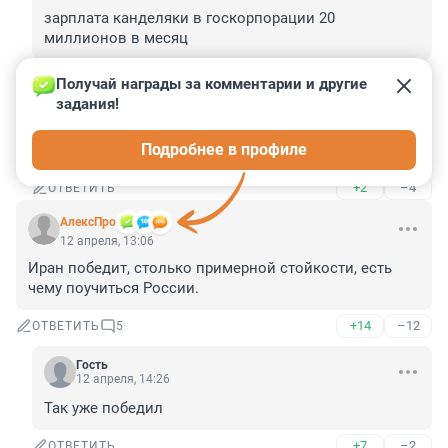
зарплата канделяки в госкорпорации 20 
миллионов в месяц
+2
–1
ОТВЕТИТЬ
Получай награды за комментарии и другие 
задания!
Гость
12 апреля, 16:58
Подробнее в профиле
Меня улица Нахимова не беспокоит. Я там не живу
+2
–4
ОТВЕТИТЬ
АлексПро
12 апреля, 13:06
Иран победит, столько примерной стойкости, есть 
чему поучиться России.
+14
–12
ОТВЕТИТЬ
5
Гость
12 апреля, 14:26
Так уже победил
+7
–2
ОТВЕТИТЬ