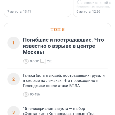
Благотворительный фо
бездомным животным 
заключили соглашение
7 августа, 13:41
6 августа, 12:26
стратегическом сотрудн
ТОП 5
Погибшие и пострадавшие. Что
1
известно о взрыве в центре
Москвы
97 081
220
Галька била в людей, пострадавших грузили
2
в скорые на лежаках. Что происходило в
Геленджике после атаки БПЛА
90 456
15 телесериалов августа — выбор
3
«Фонтанки»: «Коп-звезда», новые «Тед