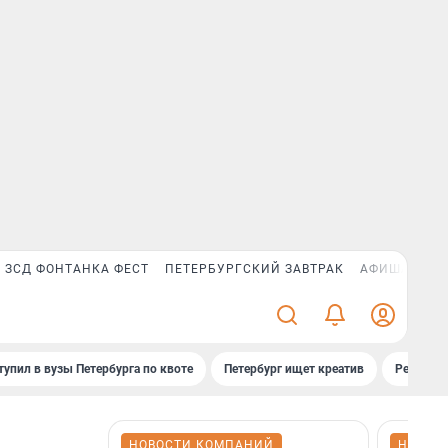
ЗСД ФОНТАНКА ФЕСТ
ПЕТЕРБУРГСКИЙ ЗАВТРАК
АФИША PLUS
тупил в вузы Петербурга по квоте
Петербург ищет креатив
Рейтинги
НОВОСТИ КОМПАНИЙ
НОВОС