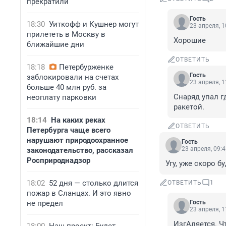
прекратили
Гость
18:30
Уиткофф и Кушнер могут
23 апреля, 1
прилететь в Москву в
Хорошие
ближайшие дни
ОТВЕТИТЬ
18:18
Петербурженке
Гость
заблокировали на счетах
23 апреля, 1
больше 40 млн руб. за
Снаряд упал г
неоплату парковки
ракетой.
18:14
На каких реках
ОТВЕТИТЬ
Петербурга чаще всего
нарушают природоохранное
Гость
23 апреля, 09:
законодательство, рассказал
Росприроднадзор
Угу, уже скоро б
18:02
52 дня — столько длится
ОТВЕТИТЬ
1
пожар в Сланцах. И это явно
не предел
Гость
23 апреля, 1
ИзгАляется. Ч