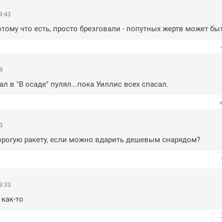
9:43
отому что есть, просто брезговали - попутных жертв может бы
19
ал в "В осаде" пулял...пока Уиллис всех спасал.
13
орогую ракету, если можно вдарить дешевым снарядом?
9:33
 как-то