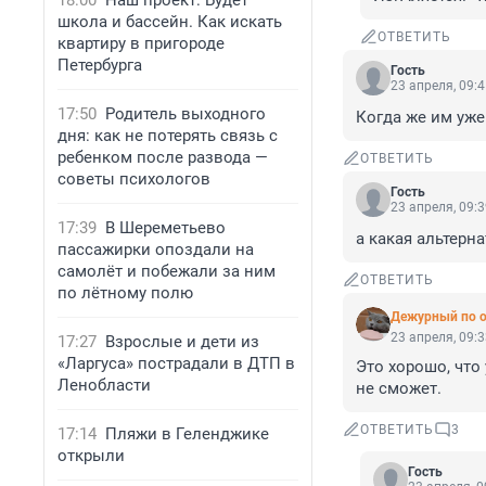
18:00
Наш проект: Будет
школа и бассейн. Как искать
ОТВЕТИТЬ
квартиру в пригороде
Петербурга
Гость
23 апреля, 09:
17:50
Родитель выходного
Когда же им уже
дня: как не потерять связь с
ребенком после развода —
ОТВЕТИТЬ
советы психологов
Гость
23 апреля, 09:
17:39
В Шереметьево
а какая альтерн
пассажирки опоздали на
самолёт и побежали за ним
ОТВЕТИТЬ
по лётному полю
Дежурный по 
23 апреля, 09:
17:27
Взрослые и дети из
«Ларгуса» пострадали в ДТП в
Это хорошо, что
Ленобласти
не сможет.
ОТВЕТИТЬ
3
17:14
Пляжи в Геленджике
открыли
Гость