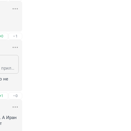
+0
–1
Тем, что дорогую ракету можно запустить с такой дальности, чтобы тебе не прилетело ответным дешевым снарядом ;)
 не 
+1
–0
 А Иран 
 