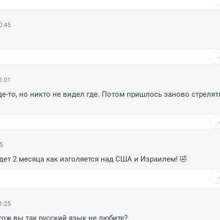
0:45
1:01
де-то, но никто не видел где. Потом пришлось заново стрелять
45
удет 2 месяца как изголяется над США и Израилем! 🤣
1:25
тож вы так русский язык не любите?