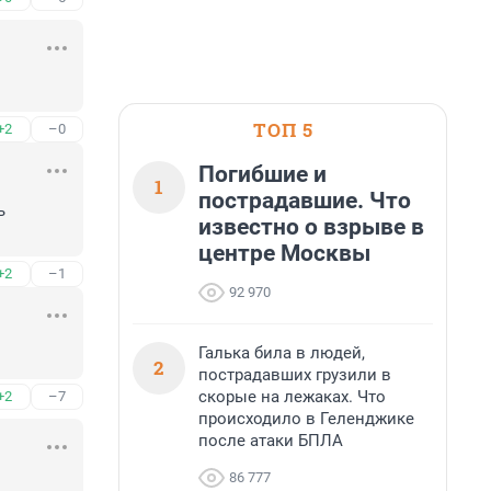
ТОП 5
+2
–0
Погибшие и
1
пострадавшие. Что
 
известно о взрыве в
центре Москвы
+2
–1
92 970
Галька била в людей,
2
пострадавших грузили в
скорые на лежаках. Что
+2
–7
происходило в Геленджике
после атаки БПЛА
86 777