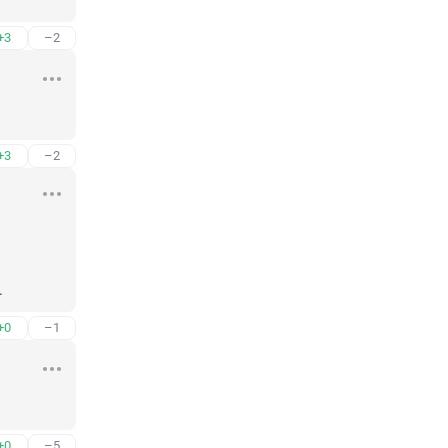
+3
–2
+3
–2
.
+0
–1
+0
–5