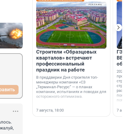
Строители «Образцовых
ГЭС, м
кварталов» встречают
ВВП: в
профессиональный
об ист
праздник на работе
2026-й —
професси
В преддверии Дня строителя топ-
строителе
менеджеры компании «СЗ
строителя
„Терминал-Ресурс“ — о планах
равить
раз. В ГК
компании, испытаниях и поводах для
появился
осторожного оптимизма.
поменяла
7 августа, 18:00
7 августа,
лось. 
алуй, 