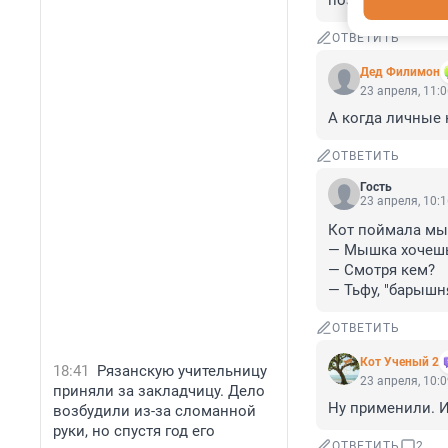
позорней вьетна
ОТВЕТИТЬ
Дед Филимон
23 апреля, 11:
А когда личные 
ОТВЕТИТЬ
Гость
23 апреля, 10:
Кот поймала мыш
— Мышка хочешь
— Смотря кем?

— Тьфу, "барышн
ОТВЕТИТЬ
Кот Ученый 2
18:41
Рязанскую учительницу
23 апреля, 10:
приняли за закладчицу. Дело
Ну применили. И
возбудили из-за сломанной
руки, но спустя год его
ОТВЕТИТЬ
2