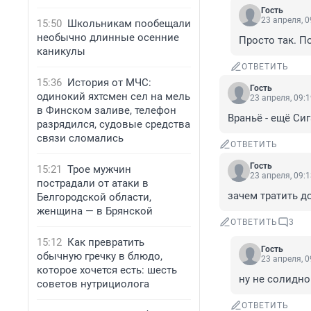
Гость
23 апреля, 0
15:50
Школьникам пообещали
необычно длинные осенние
Просто так. П
каникулы
ОТВЕТИТЬ
15:36
История от МЧС:
Гость
одинокий яхтсмен сел на мель
23 апреля, 09:
в Финском заливе, телефон
Враньё - ещё Сиг
разрядился, судовые средства
связи сломались
ОТВЕТИТЬ
Гость
15:21
Трое мужчин
23 апреля, 09:
пострадали от атаки в
зачем тратить д
Белгородской области,
женщина — в Брянской
ОТВЕТИТЬ
3
15:12
Как превратить
Гость
обычную гречку в блюдо,
23 апреля, 0
которое хочется есть: шесть
ну не солидно
советов нутрициолога
ОТВЕТИТЬ