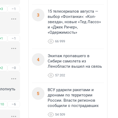
+3
–1
15 телесериалов августа —
3
выбор «Фонтанки»: «Коп-
звезда», новые «Тед Лассо»
и «Джек Ричер»,
«Одержимость»
+1
–1
66 999
Экипаж пропавшего в
4
Сибири самолета из
Ленобласти вышел на связь
+2
–0
57 202
лопнуть 
ВСУ ударили ракетами и
5
дронами по территории
России. Власти регионов
+10
–6
сообщили о пострадавших
54 509