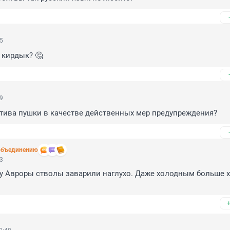
45
 кирдык? 🤔
39
атива пушки в качестве действенных мер предупреждения?
объединению
33
 у Авроры стволы заварили наглухо. Даже холодным больше х