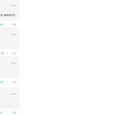
ть много.
+0
–0
+10
–2
+4
–2
+1
–0