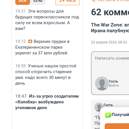
Все
СПБ
24 часа
ПЕРЕЙТИ К ПУ
62 комм
19:31
Эти вопросы для
будущих первоклассников под
силу не всем взрослым. А
The War Zone: 
вам?
Ирана палубну
19:12
Верхние прудки в
23 апреля 2026, 08:33
Екатерининском парке
укрепят за 37 млн рублей
18:59
Ученые нашли простой
способ отсрочить старение
ума: надо всего 30 минут в
Гость
день
Войти
18:47
Из-за угроз создателям
«Колобка» возбуждено
Гость
уголовное дело
23 апреля, 12:
Получай
"Применили пушку
Потому, кстати,