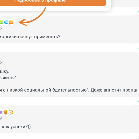
мского и афганског...
06
кортики начнут применять?
16
ку.

 жить?

я с низкой социальной бдительностью". Даже аппетит пропал
09
 как успехи?))