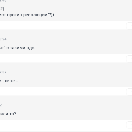
9:48
)

ст против революции"?))
3:24
ят" с такими ндс.
7:37
, хе-хе ..
32
или то?