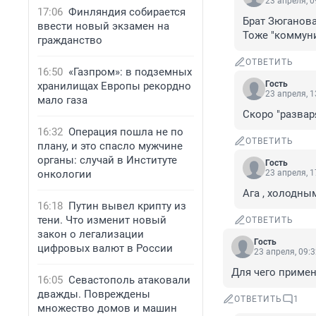
23 апреля, 0
17:06
Финляндия собирается
Брат Зюганова?
ввести новый экзамен на
Тоже "коммуни
гражданство
ОТВЕТИТЬ
16:50
«Газпром»: в подземных
Гость
хранилищах Европы рекордно
23 апреля, 1
мало газа
Скоро "развар
16:32
Операция пошла не по
ОТВЕТИТЬ
плану, и это спасло мужчине
органы: случай в Институте
Гость
онкологии
23 апреля, 1
Ага , холодным 
16:18
Путин вывел крипту из
тени. Что изменит новый
ОТВЕТИТЬ
закон о легализации
Гость
цифровых валют в России
23 апреля, 09:
Для чего примен
16:05
Севастополь атаковали
дважды. Повреждены
ОТВЕТИТЬ
1
множество домов и машин