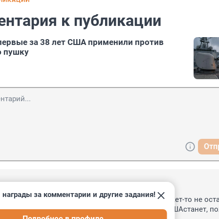
БЛИКАЦИИ
ентария к публикации
впервые за 38 лет США применили против
ю пушку
Отп
13
 награды за комментарии и другие задания!
"... Ну правильно. А чего еще-то применять - ракет-то не оста
 и перемирие. Сдулся Хихимон. Этоо поражение СШАстанет, пож
Подробнее в профиле