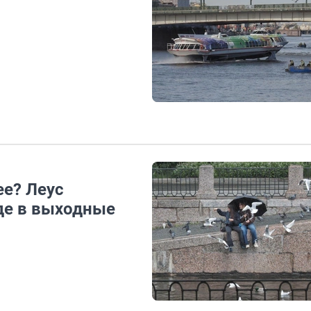
ее? Леус
де в выходные