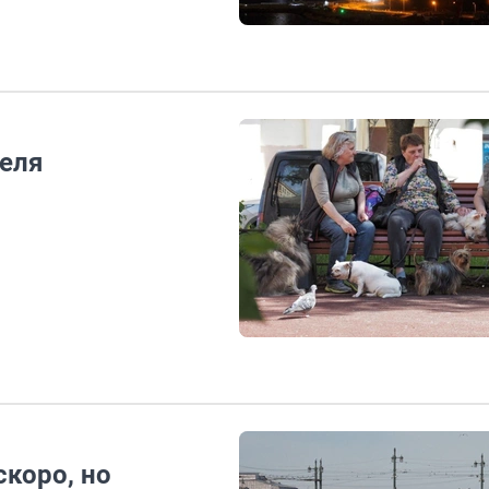
деля
коро, но