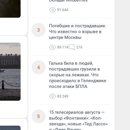
склады Wildberries
91 644
Погибшие и пострадавшие.
3
Что известно о взрыве в
центре Москвы
89 114
216
Галька била в людей,
4
пострадавших грузили в
скорые на лежаках. Что
происходило в Геленджике
после атаки БПЛА
83 249
15 телесериалов августа —
5
выбор «Фонтанки»: «Коп-
звезда», новые «Тед Лассо»
и «Джек Ричер»,