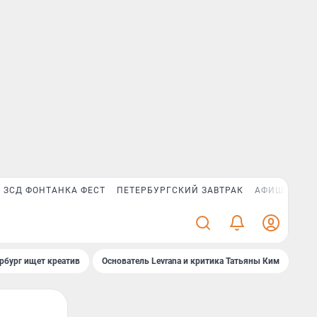
ЗСД ФОНТАНКА ФЕСТ
ПЕТЕРБУРГСКИЙ ЗАВТРАК
АФИША PLUS
рбург ищет креатив
Основатель Levrana и критика Татьяны Ким
Зач