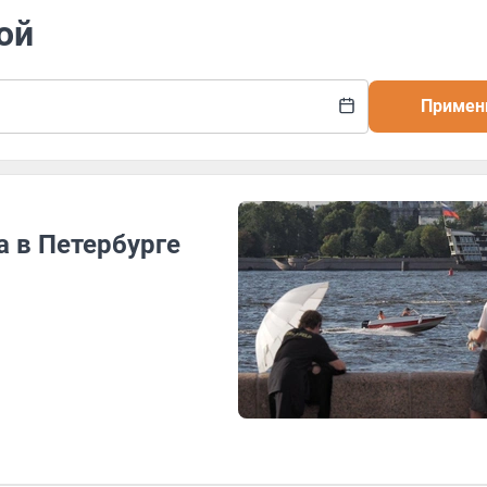
ой
Примен
а в Петербурге