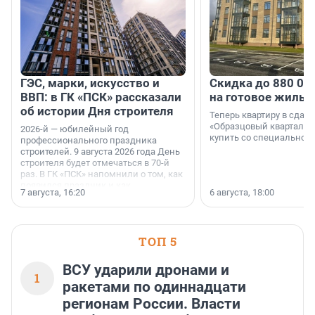
ГЭС, марки, искусство и
Скидка до 880 00
ВВП: в ГК «ПСК» рассказали
на готовое жильё
об истории Дня строителя
Теперь квартиру в сда
«Образцовый квартал 1
2026-й — юбилейный год
купить со специальной 
профессионального праздника
строителей. 9 августа 2026 года День
строителя будет отмечаться в 70-й
раз. В ГК «ПСК» напомнили о том, как
появился праздник и как
7 августа, 16:20
6 августа, 18:00
поменялась роль строительства.
ТОП 5
ВСУ ударили дронами и
1
ракетами по одиннадцати
регионам России. Власти