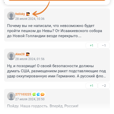
КОММЕНТАРИИ
24
fedisky
28 июля 2024, 10:36
Почему вы не написали, что невозможно будет 
пройти пешком до Невы? От Исаакиевского собора 
до Новой Голландии везде перекрыто.

Не знали?
+1
–1
Alex28
28 июля 2024, 01:56
Ну, и позорище! О своей безопасности должны 
думать США, размещением ракет подставляющие под 
удар оккупированную ими Германию. А русский флот 
существует для того, чтобы заставить их это думать, а 
+1
–2
не мотаться, как г-но в проруби, от порта к порту.
277103225
27 июля 2024, 20:50
Пойду. Наша гордость. Вперёд, Россия!