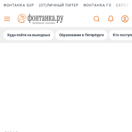
ФОНТАНКА SUP
(ОТ)ЛИЧНЫЙ ПИТЕР
ФОНТАНКА ГО
СЕРЕБР
Куда пойти на выходных
Образование в Петербурге
Кто поступ