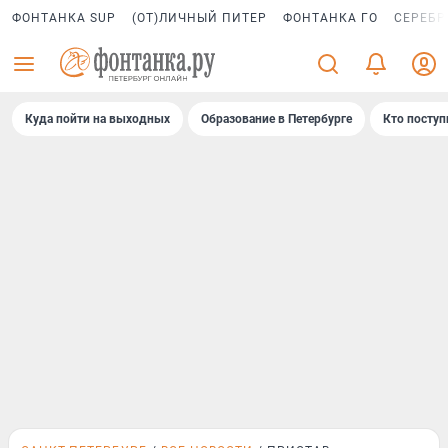
ФОНТАНКА SUP
(ОТ)ЛИЧНЫЙ ПИТЕР
ФОНТАНКА ГО
СЕРЕБР
Куда пойти на выходных
Образование в Петербурге
Кто поступ