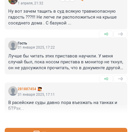
1 апреля, 21:32
Ну вот зачем тащить в суд всякую травмоопасную 
гадость ???!!! Не легче ли расположиться на крыше 
соседнего дома . С базукой ...
+0
–0
Гость
31 января 2025, 17:22
Лучше бы читать этих приставов научили. У меня 
случай был, пока носом пристава в монитор не ткнул, 
он не удосужился прочитать, что в документе другой 
адрес. Ещё, отобрать у них мобильные телефоны на 
+0
–0
службе. По официальному номеру не дозвониться, но 
все с мобильниками...
281887454
31 января 2025, 17:11
В расейские суды давно пора въезжать на танках и 
БТРах...
+0
–1