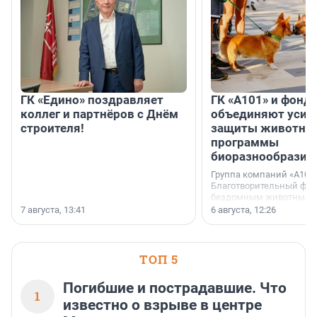
ГК «Едино» поздравляет
ГК «А101» и фонд
коллег и партнёров с Днём
объединяют усил
строителя!
защиты животных
программы
биоразнообразия
Группа компаний «А101»
Благотворительный фо
бездомным животным 
заключили соглашение
7 августа, 13:41
6 августа, 12:26
стратегическом сотрудн
ТОП 5
Погибшие и пострадавшие. Что
1
известно о взрыве в центре