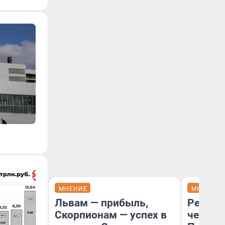
МНЕНИЕ
МНЕНИЕ
Львам — прибыль,
Ремонт
Скорпионам — успех в
чему г