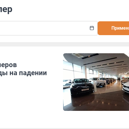
лер
Примен
леров
ды на падении