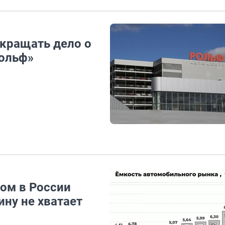
екращать дело о
Рольф»
ом в России
ну не хватает