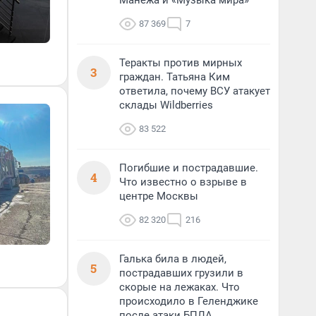
Манежа и «Музыка мира»
87 369
7
Теракты против мирных
3
граждан. Татьяна Ким
ответила, почему ВСУ атакует
склады Wildberries
83 522
Погибшие и пострадавшие.
4
Что известно о взрыве в
центре Москвы
82 320
216
Галька била в людей,
5
пострадавших грузили в
скорые на лежаках. Что
происходило в Геленджике
после атаки БПЛА