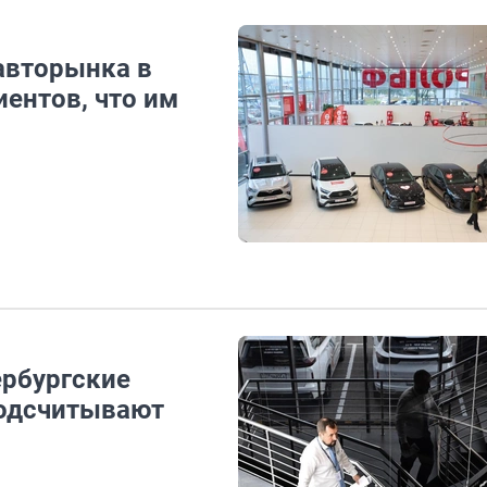
авторынка в
иентов, что им
ербургские
одсчитывают