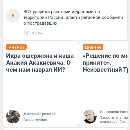
ВСУ ударили ракетами и дронами по
5
территории России. Власти регионов сообщили
о пострадавших
53 062
МНЕНИЕ
МНЕНИЕ
Икра ошержона и каша
«Решение по мн
Акакия Акакиевича. О
принято».
чем нам наврал ИИ?
Неизвестный Тр
Вышенков Евген
Дмитрий Грозный
Заместитель гла
Автор мнения
редактора "Фонта