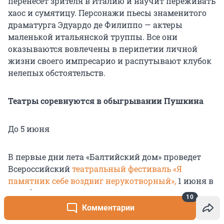
перенесёт зрителя в Италию и научит переживать
хаос и сумятицу. Персонажи пьесы знаменитого
драматурга Эдуардо де Филиппо — актеры
маленькой итальянской труппы. Все они
оказываются вовлечены в перипетии личной
жизни своего импресарио и распутывают клубок
нелепых обстоятельств.
Театры соревнуются в обыгрывании Пушкина
До 5 июня
В первые дни лета «Балтийский дом» проведет
Всероссийский
театральный фестиваль «Я
памятник себе воздвиг нерукотворный»,
1 июня в
12:00 фестиваль откроется красочным спектаклем
10
«Золотой петушок» (6+) режиссера Владимира
Комментарии
Жукова на главной площадке. В воскресенье в