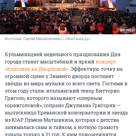
Источник: 
Сергей Михайличенко / «Фонтанка.ру»
Кульминацией недельного празднования Дня
города станет масштабный и яркий
концерт
«Классика на Дворцовой».
Эффектную точку на
огромной сцене у Зимнего дворца поставят
звёзды из мира музыки со всего света. Гостями в
этом году стали: итальянский тенор Витторио
Григоло, которого называют «оперным
сорвиголовой», сопрано Джулиана Григорян —
выпускница Ереванской консерватории и звезда
из ЮАР Пумеза Матшикиза, которая с детства
занималась сама и тайком, а нотную грамоту
узнала только в 21 год. К ним присоединятся