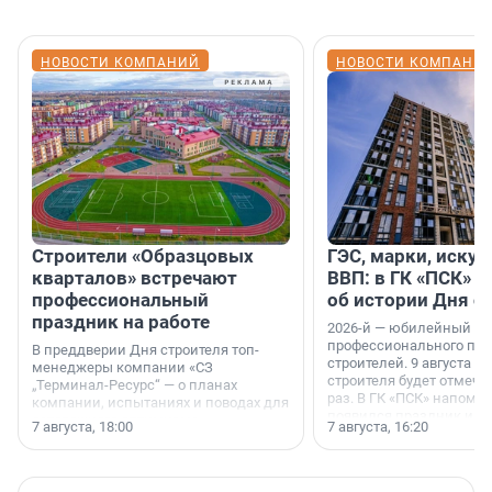
НОВОСТИ КОМПАНИЙ
НОВОСТИ КОМПАНИ
Строители «Образцовых
ГЭС, марки, искус
кварталов» встречают
ВВП: в ГК «ПСК» р
профессиональный
об истории Дня с
праздник на работе
2026-й — юбилейный го
профессионального пр
В преддверии Дня строителя топ-
строителей. 9 августа 2
менеджеры компании «СЗ
строителя будет отмечат
„Терминал-Ресурс“ — о планах
раз. В ГК «ПСК» напомни
компании, испытаниях и поводах для
появился праздник и к
осторожного оптимизма.
7 августа, 18:00
7 августа, 16:20
поменялась роль строит