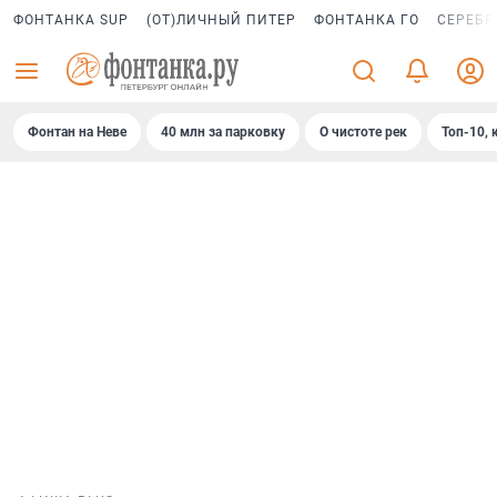
ФОНТАНКА SUP
(ОТ)ЛИЧНЫЙ ПИТЕР
ФОНТАНКА ГО
СЕРЕБР
Фонтан на Неве
40 млн за парковку
О чистоте рек
Топ-10, 