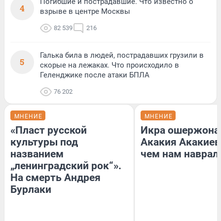
Погибшие и пострадавшие. Что известно о
4
взрыве в центре Москвы
82 539
216
Галька била в людей, пострадавших грузили в
5
скорые на лежаках. Что происходило в
Геленджике после атаки БПЛА
76 202
МНЕНИЕ
МНЕНИЕ
«Пласт русской
Икра ошержона
культуры под
Акакия Акакиев
названием
чем нам наврал
„ленинградский рок“».
На смерть Андрея
Бурлаки